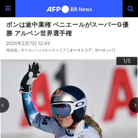
ボンは途中棄権 ベニエールがスーパーG優
勝 アルペン世界選手権
2025年2月7日 12:45
発信地：ザールバッハ/オーストリア [
オーストリア
ヨーロッパ
]
3
4
2
5
1
/5
/5
/5
/5
/5