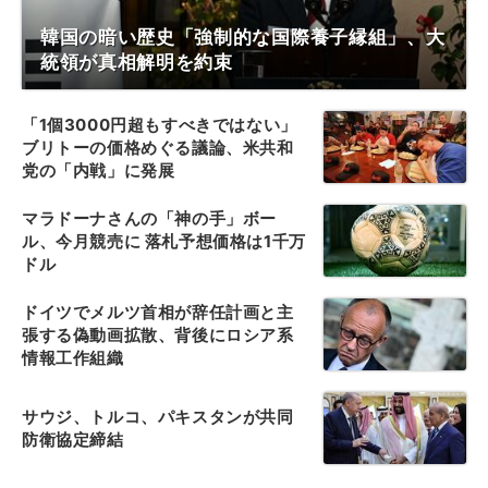
韓国の暗い歴史「強制的な国際養子縁組」、大
統領が真相解明を約束
「1個3000円超もすべきではない」
ブリトーの価格めぐる議論、米共和
党の「内戦」に発展
マラドーナさんの「神の手」ボー
ル、今月競売に 落札予想価格は1千万
ドル
ドイツでメルツ首相が辞任計画と主
張する偽動画拡散、背後にロシア系
情報工作組織
サウジ、トルコ、パキスタンが共同
防衛協定締結