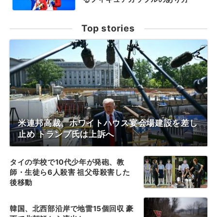
Top stories
米連邦高裁、ホワイトハウス宴会場建設を差し
止め トランプ氏は上訴へ
タイの学校で10代少年が発砲、教
師・生徒ら6人殺害 祖父母殺害した
後移動
韓国、北西部沿岸で地雷15個回収 豪