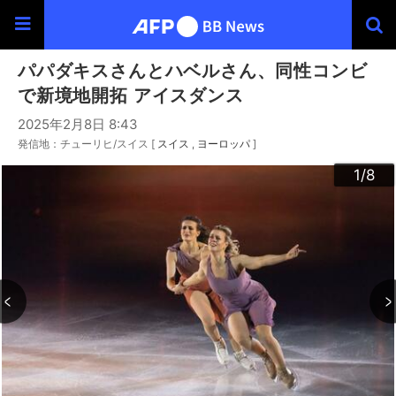
パパダキスさんとハベルさん、同性コンビ
で新境地開拓 アイスダンス
2025年2月8日 8:43
発信地：チューリヒ/スイス [
スイス
ヨーロッパ
]
3
4
6
2
5
7
8
1
/8
/8
/8
/8
/8
/8
/8
/8