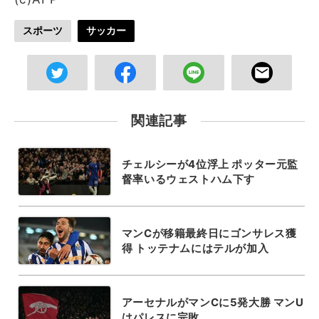
スポーツ
サッカー
関連記事
チェルシーが4位浮上 ポッター元監
督率いるウェストハム下す
マンCが移籍最終日にゴンサレス獲
得 トッテナムにはテルが加入
アーセナルがマンCに5発大勝 マンU
はパレスに完敗