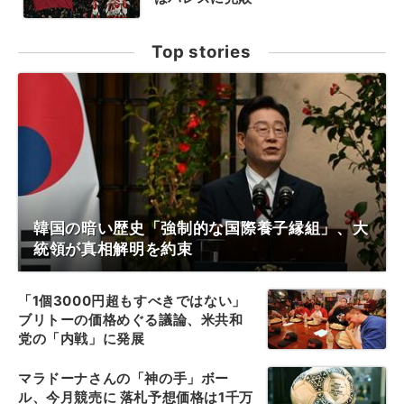
Top stories
韓国の暗い歴史「強制的な国際養子縁組」、大
統領が真相解明を約束
「1個3000円超もすべきではない」
ブリトーの価格めぐる議論、米共和
党の「内戦」に発展
マラドーナさんの「神の手」ボー
ル、今月競売に 落札予想価格は1千万