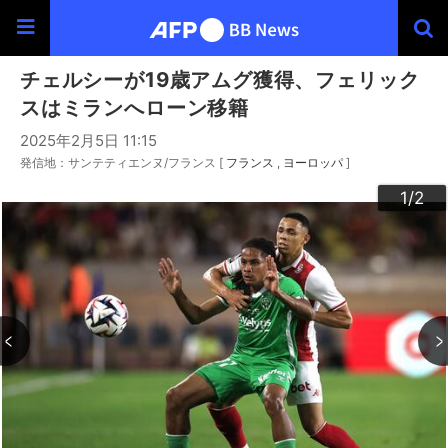
チェルシーが19歳アムグ獲得、フェリック
スはミランへローン移籍
2025年2月5日 11:15
発信地：サンテティエンヌ/フランス [
フランス
ヨーロッパ
]
2
1
/2
/2