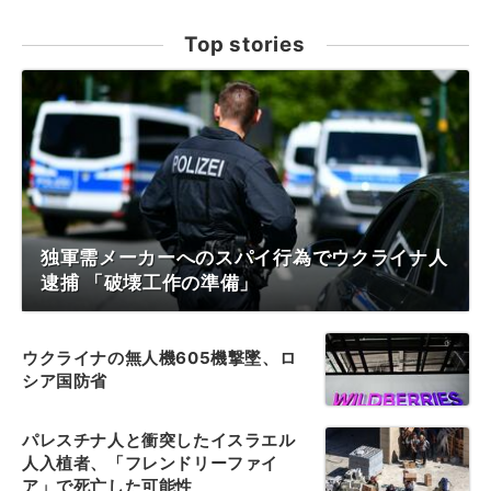
Top stories
独軍需メーカーへのスパイ行為でウクライナ人
逮捕 「破壊工作の準備」
ウクライナの無人機605機撃墜、ロ
シア国防省
パレスチナ人と衝突したイスラエル
人入植者、「フレンドリーファイ
ア」で死亡した可能性