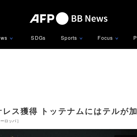
ews
SDGs
Sports
Focus
P
∨
∨
∨
サレス獲得 トッテナムにはテルが
ヨーロッパ
]