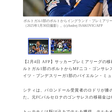
ポルトガル1部のポルトからイングランド・プレミアリ
（2025年1月30日撮影）。(c)Andrej ISAKOVIC/AFP
【2月4日 AFP】サッカープレミアリーグ
ルトガル1部のポルトからMFニコ・ゴンサレ
イツ・ブンデスリーガ1部のバイエルン・ミュ
シティは、バロンドール受賞者のロドリが膝
た。元FCバルセロナのゴンサレスの移籍金は6
トッテナムは駆け込みでテルを獲得。テルをめぐ