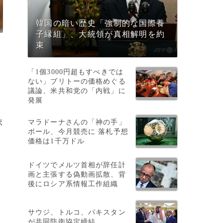
韓国の暗い歴史「強制的な国際養
子縁組」、大統領が真相解明を約
束
「1個3000円超もすべきでは
ない」ブリトーの価格めぐる
議論、米共和党の「内戦」に
発展
マラドーナさんの「神の手」
ポ
ボール、今月競売に 落札予想
価格は1千万ドル
ドイツでメルツ首相が辞任計
画と主張する偽動画拡散、背
後にロシア系情報工作組織
サウジ、トルコ、パキスタン
が共同防衛協定締結