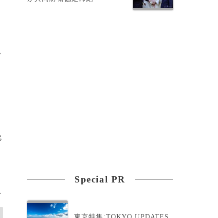
ク
移
Special PR
>
東京特集:TOKYO UPDATES