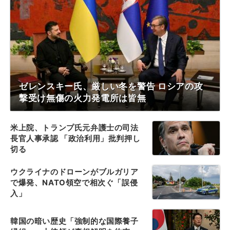
ゼレンスキー氏、厳しい冬を警告 ロシアの攻
撃受け無傷の火力発電所は皆無
米上院、トランプ氏元弁護士の司法
長官人事承認 「政治利用」批判押し
切る
ウクライナのドローンがブルガリア
で爆発、NATO領空で相次ぐ「誤侵
入」
韓国の暗い歴史「強制的な国際養子