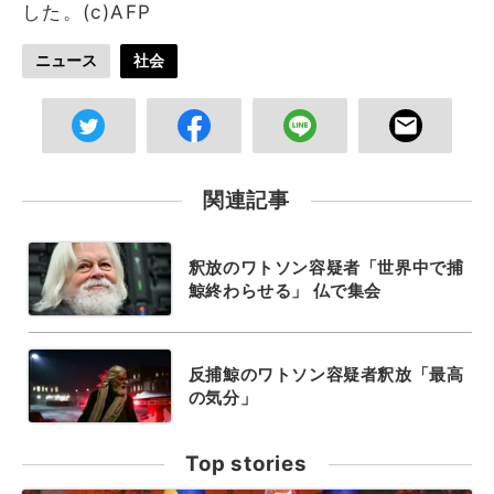
した。(c)AFP
ニュース
社会
関連記事
釈放のワトソン容疑者「世界中で捕
鯨終わらせる」 仏で集会
反捕鯨のワトソン容疑者釈放「最高
の気分」
Top stories