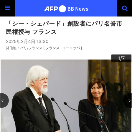
「シー・シェパード」創設者にパリ名誉市
民権授与 フランス
2025年2月4日 13:30
発信地：パリ/フランス [
フランス
ヨーロッパ
]
3
4
6
2
5
7
1
/7
/7
/7
/7
/7
/7
/7