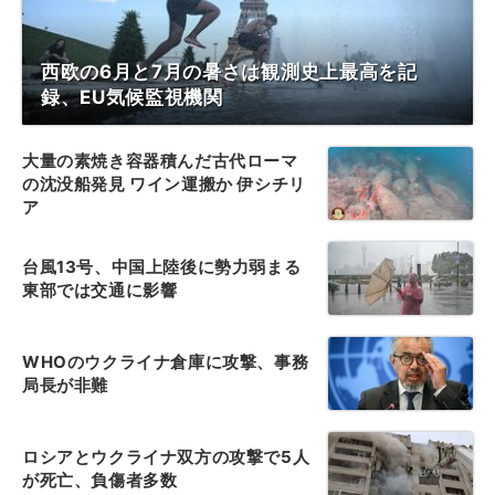
西欧の6月と7月の暑さは観測史上最高を記
録、EU気候監視機関
大量の素焼き容器積んだ古代ローマ
の沈没船発見 ワイン運搬か 伊シチリ
ア
台風13号、中国上陸後に勢力弱まる
東部では交通に影響
WHOのウクライナ倉庫に攻撃、事務
局長が非難
ロシアとウクライナ双方の攻撃で5人
が死亡、負傷者多数