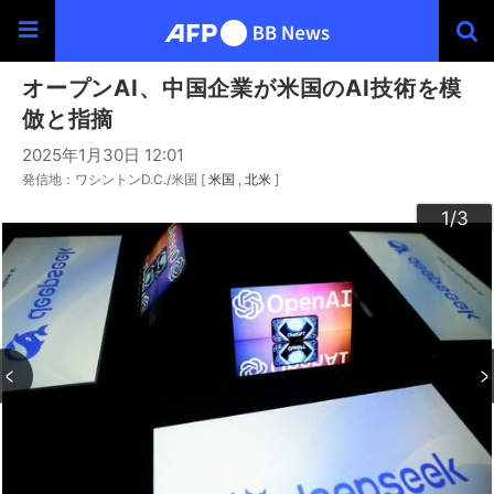
オープンAI、中国企業が米国のAI技術を模
倣と指摘
2025年1月30日 12:01
発信地：ワシントンD.C./米国 [
米国
北米
]
3
2
1
/3
/3
/3