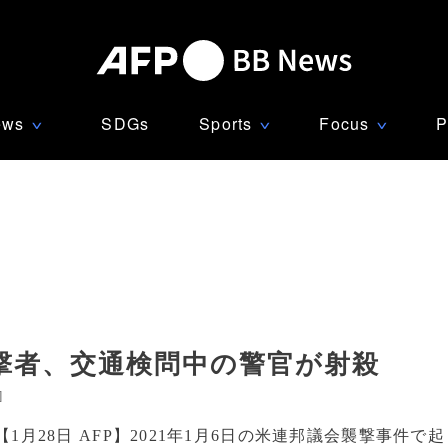
ews
SDGs
Sports
Focus
P
∨
∨
∨
撃者、交通検問中の警官が射殺
]
【1月28日 AFP】2021年1月6日の米連邦議会襲撃事件で起