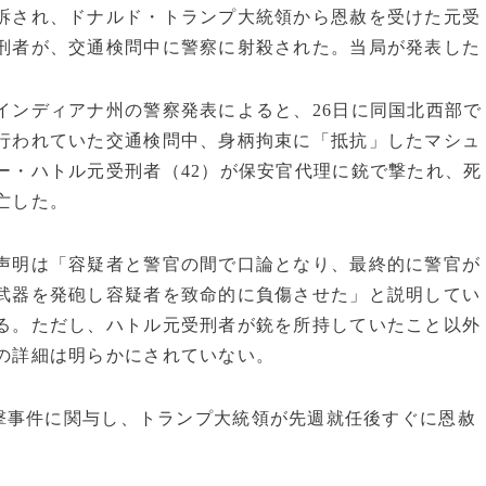
訴され、ドナルド・トランプ大統領から恩赦を受けた元受
刑者が、交通検問中に警察に射殺された。当局が発表した
インディアナ州の警察発表によると、26日に同国北西部で
行われていた交通検問中、身柄拘束に「抵抗」したマシュ
ー・ハトル元受刑者（42）が保安官代理に銃で撃たれ、死
亡した。
声明は「容疑者と警官の間で口論となり、最終的に警官が
武器を発砲し容疑者を致命的に負傷させた」と説明してい
る。ただし、ハトル元受刑者が銃を所持していたこと以外
の詳細は明らかにされていない。
撃事件に関与し、トランプ大統領が先週就任後すぐに恩赦