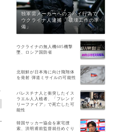
独軍需メーカーへのスパイ行為で
ウクライナ人逮捕 「破壊工作の準
備」
ウクライナの無人機605機撃
墜、ロシア国防省
北朝鮮が日本海に向け飛翔体
を発射 弾道ミサイルの可能性
>
パレスチナ人と衝突したイス
ラエル人入植者、「フレンド
リーファイア」で死亡した可
能性
韓国サッカー協会を家宅捜
索、洪明甫前監督就任めぐり