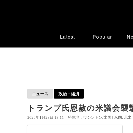
Latest
Popular
N
ニュース
政治・経済
トランプ氏恩赦の米議会襲
2025年1月28日 18:11
発信地：ワシントン/米国 [
米国
北米