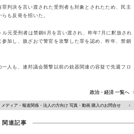
有罪判決を言い渡された受刑者も対象とされたため、民主
からも反発を招いた。
トル元受刑者は禁錮6月を言い渡され、昨年7月に釈放され
に参加し、旗ざおで警官を攻撃した罪を認め、昨年、禁錮
の一人も、連邦議会襲撃以前の銃器関連の容疑で先週フロ
政治・経済 一覧へ
メディア・報道関係・法人の方向け 写真・動画 購入のお問合せ
>
関連記事