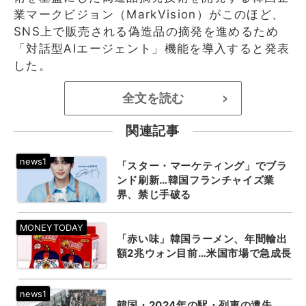
業マークビジョン（MarkVision）がこのほど、
SNS上で販売される偽造品の摘発を進めるため
「対話型AIエージェント」機能を導入すると発表
した。
全文を読む
>
関連記事
「スター・マーケティング」でブラ
ンド刷新…韓国フランチャイズ業
界、禁じ手破る
「赤い味」韓国ラーメン、年間輸出
額2兆ウォン目前…米国市場で急成長
韓国・2024年の駅・列車の遺失