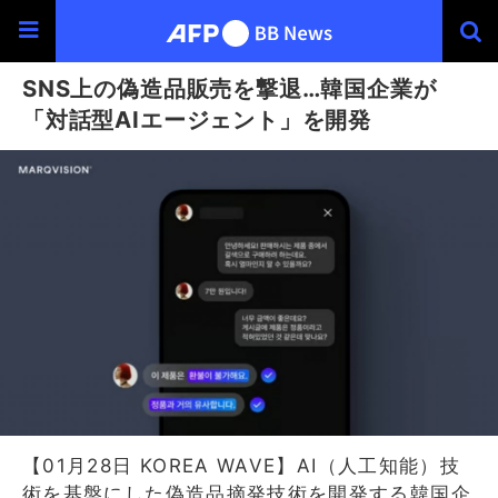
SNS上の偽造品販売を撃退…韓国企業が
「対話型AIエージェント」を開発
【01月28日 KOREA WAVE】AI（人工知能）技
術を基盤にした偽造品摘発技術を開発する韓国企