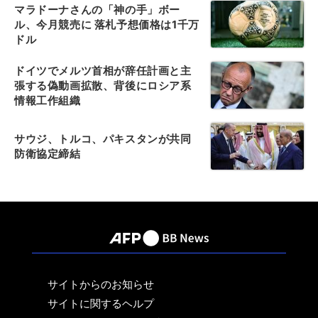
マラドーナさんの「神の手」ボー
ル、今月競売に 落札予想価格は1千万
ドル
ドイツでメルツ首相が辞任計画と主
張する偽動画拡散、背後にロシア系
情報工作組織
サウジ、トルコ、パキスタンが共同
防衛協定締結
サイトからのお知らせ
サイトに関するヘルプ