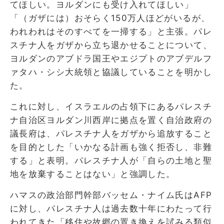
てほしい。ヨルダンにも受け入れてほしい」
「（ガザには）おそらく150万人ほどがいるが、
われわれはそのすべてを一掃する」と主張。パレ
スチナ人をガザから立ち退かせることについて、
ヨルダンのアブドラ国王やエジプトのアブデルフ
ァタハ・シシ大統領と協議していることを明かし
た。
これに対し、イスラエルの占領下にあるパレスチ
ナ自治区ヨルダン川西岸に拠点を置く自治政府の
議長府は、パレスチナ人をガザから追放すること
を目的とした「いかなる計画も強く拒否し、非難
する」と表明。パレスチナ人が「自らの土地と聖
地を放棄することはない」と強調した。
ハマスの政治部門幹部バッセム・ナイム氏はAFP
に対し、パレスチナ人は過去数十年にわたって行
われてきた「移住や故郷の置き換えを試みる類似