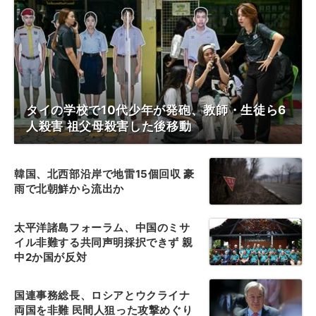
タイの学校で10代少年が発砲、教師・生徒ら6
人殺害 祖父母殺害した後移動
韓国、北西部沿岸で地雷15個回収 豪
雨で北朝鮮から流出か
太平洋諸島フォーラム、中国のミサ
イル非難する共同声明採択できず 親
中2か国が反対
国連事務総長、ロシアとウクライナ
両国を非難 民間人狙った攻撃めぐり