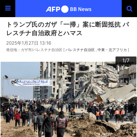
トランプ氏のガザ「一掃」案に断固抵抗 パ
レスチナ自治政府とハマス
2025年1月27日 13:16
発信地：ガザ市/パレスチナ自治区 [
パレスチナ自治区
中東・北アフリカ
]
3
4
6
2
5
7
1
/7
/7
/7
/7
/7
/7
/7