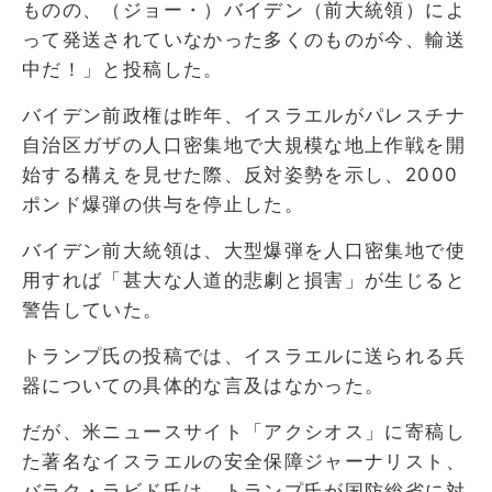
ものの、（ジョー・）バイデン（前大統領）によ
って発送されていなかった多くのものが今、輸送
中だ！」と投稿した。
バイデン前政権は昨年、イスラエルがパレスチナ
自治区ガザの人口密集地で大規模な地上作戦を開
始する構えを見せた際、反対姿勢を示し、2000
ポンド爆弾の供与を停止した。
バイデン前大統領は、大型爆弾を人口密集地で使
用すれば「甚大な人道的悲劇と損害」が生じると
警告していた。
トランプ氏の投稿では、イスラエルに送られる兵
器についての具体的な言及はなかった。
だが、米ニュースサイト「アクシオス」に寄稿し
た著名なイスラエルの安全保障ジャーナリスト、
バラク・ラビド氏は、トランプ氏が国防総省に対