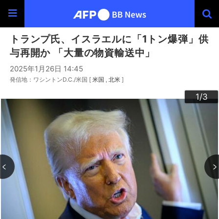
トランプ氏、イスラエルに「1トン爆弾」供
与再開か 「大量の物資輸送中」
2025年1月26日 14:45
発信地：ワシントンD.C./米国 [
米国
北米
]
3
2
1
/3
/3
/3