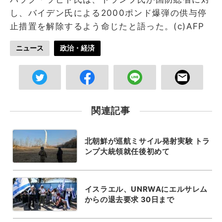
し、バイデン氏による2000ポンド爆弾の供与停
止措置を解除するよう命じたと語った。(c)AFP
ニュース
政治・経済
関連記事
北朝鮮が巡航ミサイル発射実験 トラ
ンプ大統領就任後初めて
イスラエル、UNRWAにエルサレム
からの退去要求 30日まで