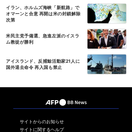
イラン、ホルムズ海峡「新航路」で
オマーンと合意 再開は米の封鎖解除
次第
米民主党予備選、急進左派のイスラ
ム教徒が勝利
アイスランド、反捕鯨活動家21人に
国外退去命令 再入国も禁止
サイトからのお知らせ
サイトに関するヘルプ