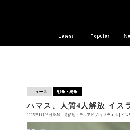
Latest
Popular
N
ニュース
戦争・紛争
ハマス、人質4人解放 イス
2025年1月26日 9:59
発信地：テルアビブ/イスラエル [
イス