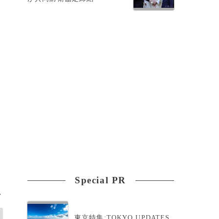
質
し
Special PR
>
東京特集:TOKYO UPDATES