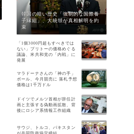
韓国の暗い歴史「強制的な国際養
子縁組」、大統領が真相解明を約
束
「1個3000円超もすべきでは
ない」ブリトーの価格めぐる
議論、米共和党の「内戦」に
発展
マラドーナさんの「神の手」
ボール、今月競売に 落札予想
価格は1千万ドル
ドイツでメルツ首相が辞任計
画と主張する偽動画拡散、背
っ
後にロシア系情報工作組織
サウジ、トルコ、パキスタン
が共同防衛協定締結