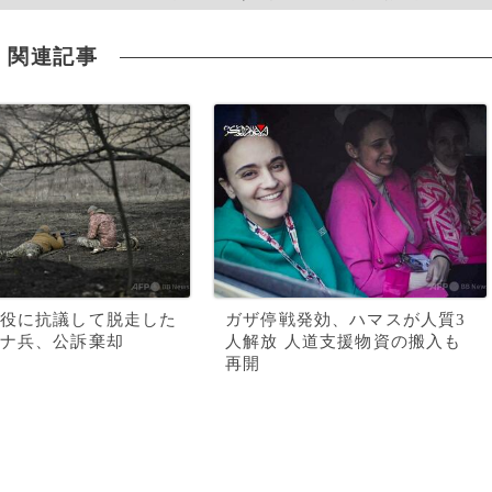
関連記事
役に抗議して脱走した
ガザ停戦発効、ハマスが人質3
ナ兵、公訴棄却
人解放 人道支援物資の搬入も
再開