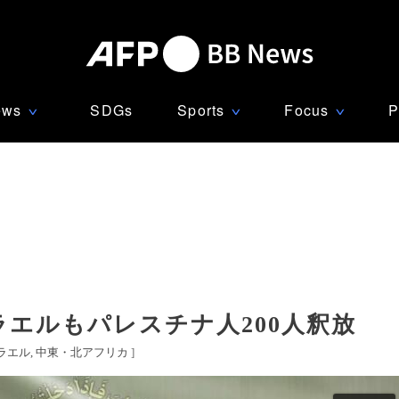
ews
SDGs
Sports
Focus
P
∨
∨
∨
ラエルもパレスチナ人200人釈放
ラエル
中東・北アフリカ
]