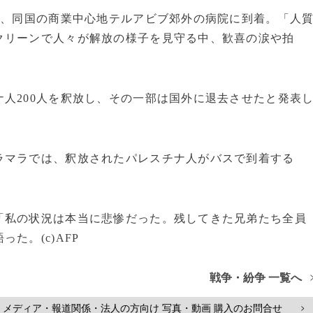
て、同国の商業中心地テルアビブ郊外の病院に到着。「人
クリーンで人々が解放の様子を見守る中、歓喜の涙や拍
人200人を釈放し、その一部は国外に退去させたと発表
ラマラでは、釈放されたパレスチナ人がバスで到着する
「私の状況は本当に悲惨だった。残してきた兄弟たち全員
た。(c)AFP
戦争・紛争 一覧へ
メディア・報道関係・法人の方向け 写真・動画 購入のお問合せ
>