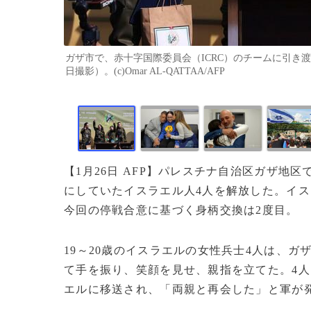
ガザ市で、赤十字国際委員会（ICRC）のチームに引き渡
日撮影）。(c)Omar AL-QATTAA/AFP
【1月26日 AFP】パレスチナ自治区ガザ地
にしていたイスラエル人4人を解放した。イス
今回の停戦合意に基づく身柄交換は2度目。
19～20歳のイスラエルの女性兵士4人は、
て手を振り、笑顔を見せ、親指を立てた。4人
エルに移送され、「両親と再会した」と軍が