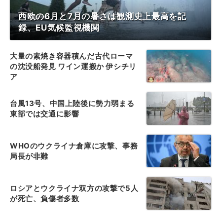
西欧の6月と7月の暑さは観測史上最高を記
録、EU気候監視機関
大量の素焼き容器積んだ古代ローマ
の沈没船発見 ワイン運搬か 伊シチリ
ア
台風13号、中国上陸後に勢力弱まる
東部では交通に影響
WHOのウクライナ倉庫に攻撃、事務
局長が非難
ロシアとウクライナ双方の攻撃で5人
が死亡、負傷者多数