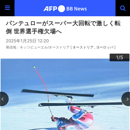
パンテュローがスーパー大回転で激しく転
倒 世界選手権欠場へ
2025年1月25日 12:20
発信地：キッツビューエル/オーストリア [
オーストリア
ヨーロッパ
]
3
4
2
5
1
/5
/5
/5
/5
/5