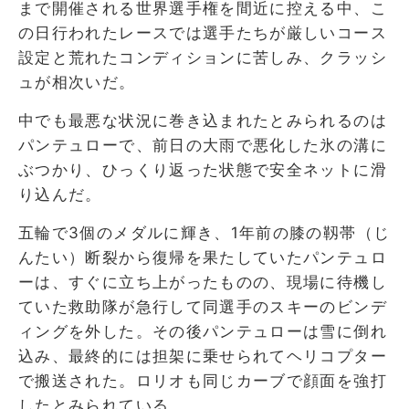
まで開催される世界選手権を間近に控える中、こ
の日行われたレースでは選手たちが厳しいコース
設定と荒れたコンディションに苦しみ、クラッシ
ュが相次いだ。
中でも最悪な状況に巻き込まれたとみられるのは
パンテュローで、前日の大雨で悪化した氷の溝に
ぶつかり、ひっくり返った状態で安全ネットに滑
り込んだ。
五輪で3個のメダルに輝き、1年前の膝の靱帯（じ
んたい）断裂から復帰を果たしていたパンテュロ
ーは、すぐに立ち上がったものの、現場に待機し
ていた救助隊が急行して同選手のスキーのビンデ
ィングを外した。その後パンテュローは雪に倒れ
込み、最終的には担架に乗せられてヘリコプター
で搬送された。ロリオも同じカーブで顔面を強打
したとみられている。