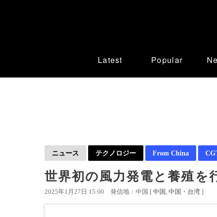
Latest
Popular
N
ニュース
テクノロジー
From China
CGT
世界初の風力発電と養殖を
2025年1月27日 15:00
発信地：中国 [
中国
中国・台湾
]