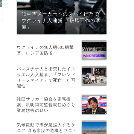
独軍需メーカーへのスパイ行為で
ウクライナ人逮捕 「破壊工作の準
備」
ウクライナの無人機605機撃
墜、ロシア国防省
パレスチナ人と衝突したイス
ラエル人入植者、「フレンド
リーファイア」で死亡した可
ッ
能性
開
韓国サッカー協会を家宅捜
索、洪明甫前監督就任めぐり
業務妨害の疑い
気候変動で湖が急拡大するケ
ニア 迫る水没の危機とワニ・