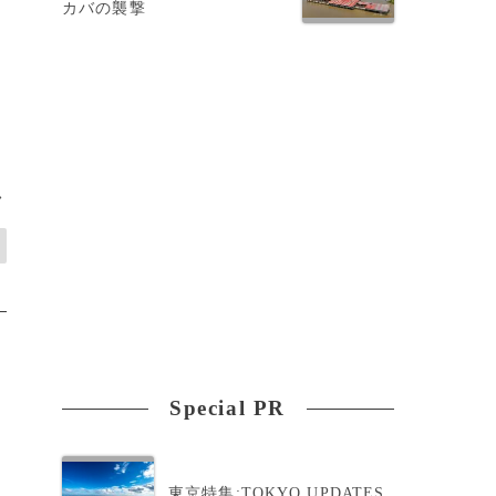
カバの襲撃
>
Special PR
東京特集:TOKYO UPDATES