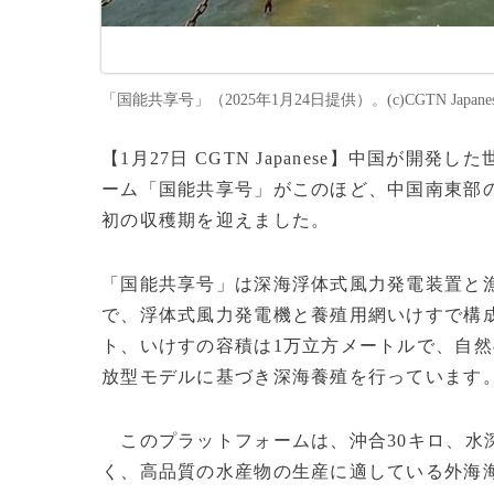
「国能共享号」（2025年1月24日提供）。(c)CGTN Japanes
【1月27日 CGTN Japanese】中国が
ーム「国能共享号」がこのほど、中国南東部
初の収穫期を迎えました。
「国能共享号」は深海浮体式風力発電装置と
で、浮体式風力発電機と養殖用網いけすで構
ト、いけすの容積は1万立方メートルで、自
放型モデルに基づき深海養殖を行っています
このプラットフォームは、沖合30キロ、水
く、高品質の水産物の生産に適している外海海