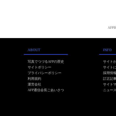
AFP
ABOUT
INFO
写真でつづるAFPの歴史
サイト
サイトポリシー
サイト
プライバシーポリシー
採用情
利用規約
訂正記
運営会社
サイト
AFP通信会長ごあいさつ
ニュー