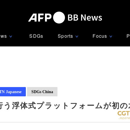
ews
SDGs
Sports
Focus
P
∨
∨
∨
N Japanese
SDGs China
行う浮体式プラットフォームが初の