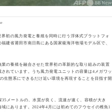
e
開発した世界初の風力発電と養殖を同時に行う浮体式プラットフォ
の福建省莆田市南日島にある国家級海洋牧場モデル区で、
漁業の養殖を融合させた世界初の革新的な取り組みの装置
成されています。うち風力発電ユニットの容量は4メガワ
然の生態系にできるだけ近い環境を再現することを目指す
。
深35メートルの、水質が良く、流速が速く、容積が大き
域にあります。2024年4月には初めてのフウセイの稚魚1