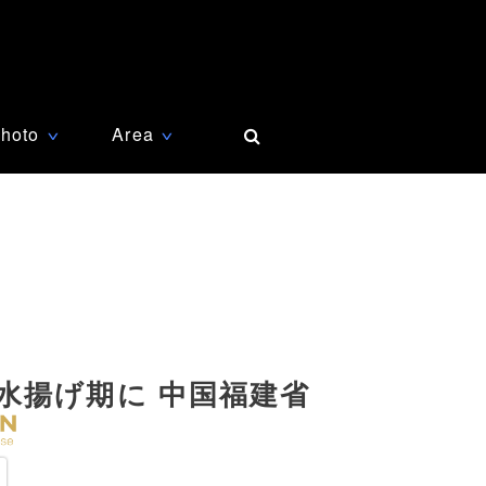
hoto
Area
∨
∨
水揚げ期に 中国福建省