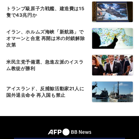
トランプ級原子力戦艦、建造費は15
隻で43兆円か
イラン、ホルムズ海峡「新航路」で
オマーンと合意 再開は米の封鎖解除
次第
米民主党予備選、急進左派のイスラ
ム教徒が勝利
アイスランド、反捕鯨活動家21人に
国外退去命令 再入国も禁止