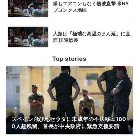
緑もエアコンもなく熱波直撃 米NY
ブロンクス地区
人類は「極端な高温のまん延」に直
面 国連総長
Top stories
スペイン飛び地セウタに未成年の不法移民100
0人超残留、首長が中央政府に緊急支援要請