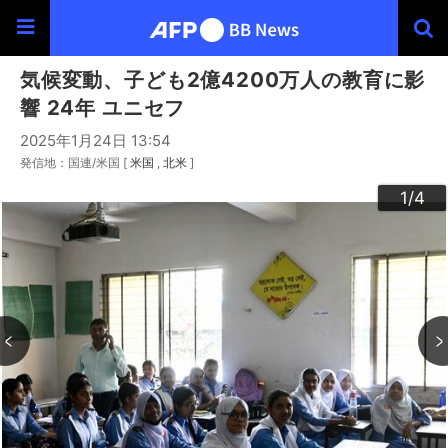
気候変動、子ども2億4200万人の教育に影
響 24年 ユニセフ
2025年1月24日 13:54
発信地：国連/米国 [
米国
北米
]
3
4
2
1
/4
/4
/4
/4