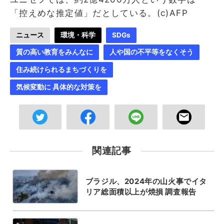
「控えめな推定値」だとしている。(c)AFP
ニュース
環境・科学
SDGs
質の高い教育をみんなに
人や国の不平等をなくそう
住み続けられるまちづくりを
気候変動に 具体的な対策を
関連記事
ブラジル、2024年の山火事でイタ
リア総面積以上が焼損 調査報告