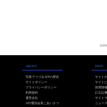
AFP
ABOUT
INFO
写真でつづるAFPの歴史
サイト
サイトポリシー
サイト
プライバシーポリシー
採用情
利用規約
訂正記
運営会社
サイト
AFP通信会長ごあいさつ
ニュー