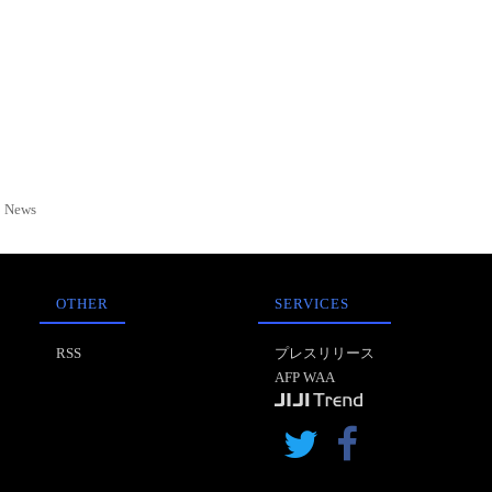
News
OTHER
SERVICES
RSS
プレスリリース
AFP WAA