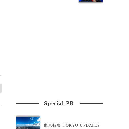
>
Special PR
東京特集:TOKYO UPDATES