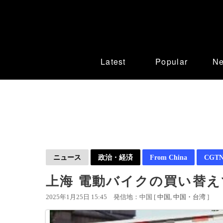
Latest
Popular
N
ニュース
政治・経済
From China
CGTN 
上海 電動バイクの買い替
2025年1月25日 15:45
発信地：中国 [
中国
中国・台湾
]