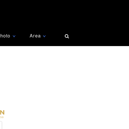
hoto
Area
∨
∨