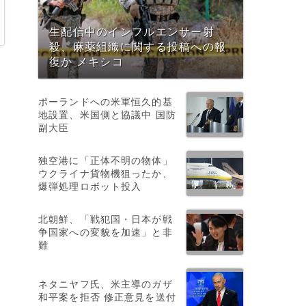
生配信中のインフルエンサー射
殺、麻薬組織に関する投稿への報
復か メキシコ
ポーランドへの米軍恒久的基
地設置、米国側と協議中 国防
副大臣
独空港に「正体不明の物体」
ウクライナ貨物機狙ったか、
爆弾処理ロボット投入
北朝鮮、「戦犯国・日本が戦
争国家への変貌を加速」と非
を
難
ネタニヤフ氏、米主導のガザ
和平案を拒否 修正意見を送付