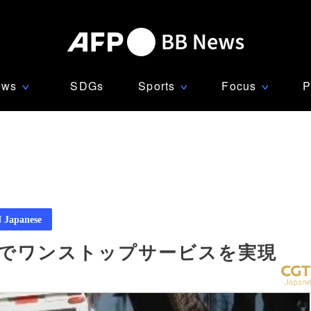
ews
SDGs
Sports
Focus
P
∨
∨
∨
Japanese
えでワンストップサービスを実現