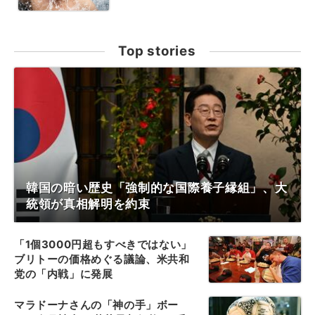
Top stories
韓国の暗い歴史「強制的な国際養子縁組」、大
統領が真相解明を約束
「1個3000円超もすべきではない」
ブリトーの価格めぐる議論、米共和
党の「内戦」に発展
マラドーナさんの「神の手」ボー