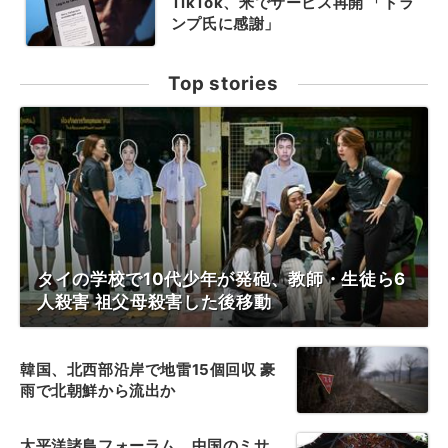
TikTok、米でサービス再開 「トラ
ンプ氏に感謝」
Top stories
タイの学校で10代少年が発砲、教師・生徒ら6
人殺害 祖父母殺害した後移動
韓国、北西部沿岸で地雷15個回収 豪
雨で北朝鮮から流出か
太平洋諸島フォーラム、中国のミサ