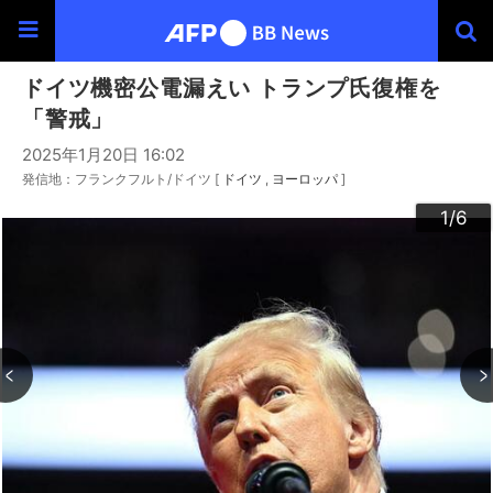
ドイツ機密公電漏えい トランプ氏復権を
「警戒」
2025年1月20日 16:02
発信地：フランクフルト/ドイツ [
ドイツ
ヨーロッパ
]
3
4
6
2
5
1
/6
/6
/6
/6
/6
/6