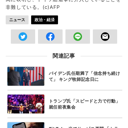
非難している。(c)AFP
ニュース
政治・経済
関連記事
バイデン氏任期満了「信念持ち続け
て」 キング牧師記念日に
トランプ氏「スピードと力で行動」
就任前夜集会