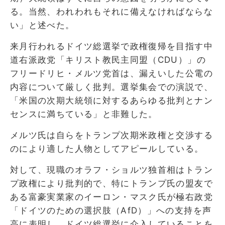
る。当然、われわれもそれに備えなければならな
い」と述べた。
来月行われるドイツ総選挙で政権復帰を目指す中
道右派政党「キリスト教民主同盟（CDU）」の
フリードリヒ・メルツ党首は、漏えいした公電の
内容について厳しく批判。選挙集会での演説で、
「米国の次期大統領に対するあらゆる批判とナン
センスに満ちている」と非難した。
メルツ氏は自らをトランプ次期米政権と交渉する
のにより適した人物としてアピールしている。
対して、現職のオラフ・ショルツ独首相はトラン
プ政権により批判的で、特にトランプ氏の盟友で
ある富豪実業家のイーロン・マスク氏が極右政党
「ドイツのための選択肢（AfD）」への支持を声
高に表明し、ドイツ総選挙に介入していることを