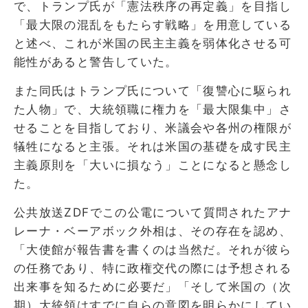
で、トランプ氏が「憲法秩序の再定義」を目指し
「最大限の混乱をもたらす戦略」を用意している
と述べ、これが米国の民主主義を弱体化させる可
能性があると警告していた。
また同氏はトランプ氏について「復讐心に駆られ
た人物」で、大統領職に権力を「最大限集中」さ
せることを目指しており、米議会や各州の権限が
犠牲になると主張。それは米国の基礎を成す民主
主義原則を「大いに損なう」ことになると懸念し
た。
公共放送ZDFでこの公電について質問されたアナ
レーナ・ベーアボック外相は、その存在を認め、
「大使館が報告書を書くのは当然だ。それが彼ら
の任務であり、特に政権交代の際には予想される
出来事を知るために必要だ」「そして米国の（次
期）大統領はすでに自らの意図を明らかにしてい