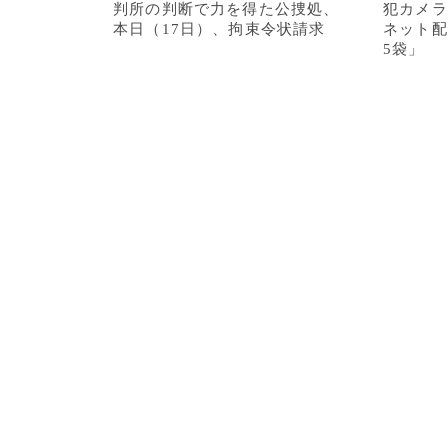
判所の判断で力を得た公捜処、
犯カメラ
本日（17日）、拘束令状請求
ネット配
5袋」