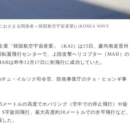
さまる関係者＝韓国航空宇宙産業(c)KOREA WAVE
関連企業「韓国航空宇宙産業」（KAI）は15日、慶尚南道晋州
回転翼飛行センターで、上陸攻撃ヘリコプター（MAH）の
AHは昨年12月17日に初飛行に成功していた。
のチュ・イルソク司令官、防衛事業庁のチョ・ヒョンギ事
5メートルの高度でホバリング（空中での停止飛行）や旋
S字旋回飛行、最大高度約30メートルでの水平飛行など
露した。