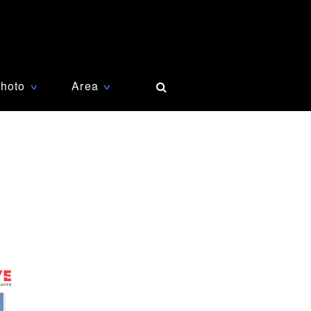
hoto
Area
∨
∨