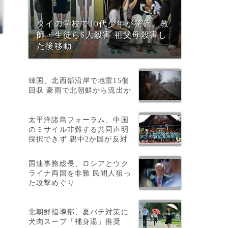
タイの学校で10代少年が発砲、教
師・生徒ら6人殺害 祖父母殺害し
た後移動
韓国、北西部沿岸で地雷15個
回収 豪雨で北朝鮮から流出か
太平洋諸島フォーラム、中国
のミサイル非難する共同声明
採択できず 親中2か国が反対
国連事務総長、ロシアとウク
ライナ両国を非難 民間人狙っ
た攻撃めぐり
、
北朝鮮指導部、夏バテ対策に
犬肉スープ「補身湯」推奨