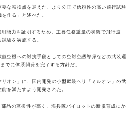
重要な転換点を迎えた。より公正で信頼性の高い飛行試験
機を作る」と述べた。
運用能力を証明するため、主要任務重量の状態で飛行速
る試験を実施する。
敵航空機への対抗手段としての空対空誘導弾などの武装運
8月までに体系開発を完了する方針だ。
マリオン」に、国内開発の小型武装ヘリ「ミルオン」の武
性能を満たすよう開発された。
と部品の互換性が高く、海兵隊パイロットの新規育成にか