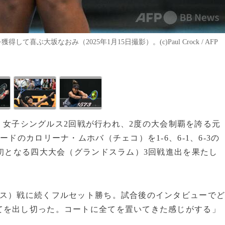
ぶ大坂なおみ（2025年1月15日撮影）。(c)Paul Crock / AFP
5日、女子シングルス2回戦が行われ、2度の大会制覇を誇る元
ドのカロリーナ・ムホバ（チェコ）を1-6、6-1、6-3の
は初となる四大大会（グランドスラム）3回戦進出を果たし
ンス）戦に続くフルセット勝ち。試合後のインタビューで
てを出し切った。コートに全てを置いてきた感じがする」