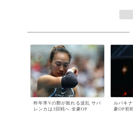
昨年準Vの鄭が敗れる波乱 サバ
ルバキナ
レンカは3回戦へ 全豪OP
豪OP初