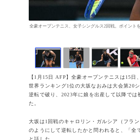
全豪オープンテニス、女子シングルス2回戦。ポイントを獲得して喜
【1月15日 AFP】全豪オープンテニスは1
世界ランキング1位の大坂なおみは大会第20シー
逆転で破り、2023年に娘を出産して以降で
た。
大坂は1回戦のキャロリン・ガルシア（フラ
のようにして逆転したかと問われると、「全
と話した。