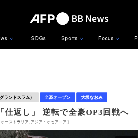
ews
SDGs
Sports
Focus
P
∨
∨
∨
グランドスラム）
全豪オープン
大坂なおみ
仕返し」 逆転で全豪OP3回戦へ
[
オーストラリア
アジア・オセアニア
]