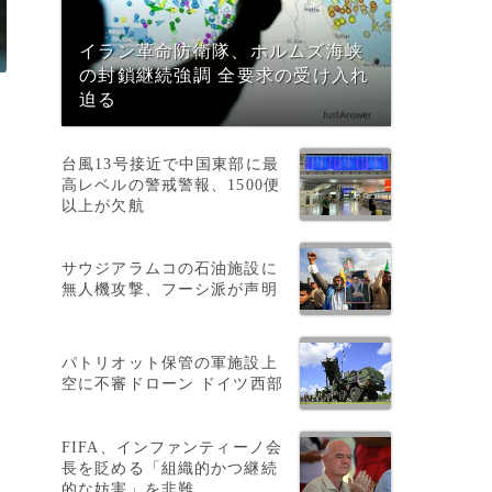
イラン革命防衛隊、ホルムズ海峡
の封鎖継続強調 全要求の受け入れ
迫る
台風13号接近で中国東部に最
高レベルの警戒警報、1500便
以上が欠航
サウジアラムコの石油施設に
無人機攻撃、フーシ派が声明
パトリオット保管の軍施設上
空に不審ドローン ドイツ西部
ど
FIFA、インファンティーノ会
長を貶める「組織的かつ継続
的な妨害」を非難