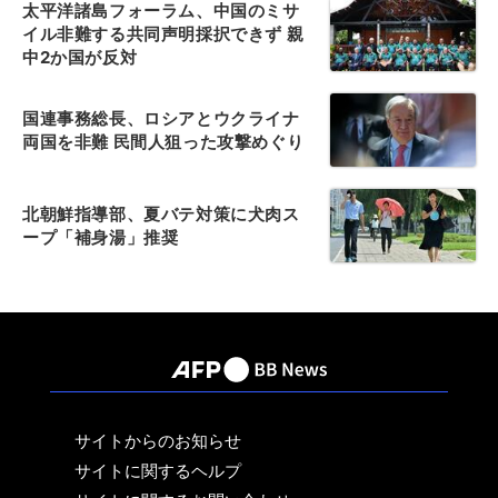
太平洋諸島フォーラム、中国のミサ
イル非難する共同声明採択できず 親
中2か国が反対
国連事務総長、ロシアとウクライナ
両国を非難 民間人狙った攻撃めぐり
北朝鮮指導部、夏バテ対策に犬肉ス
ープ「補身湯」推奨
サイトからのお知らせ
サイトに関するヘルプ