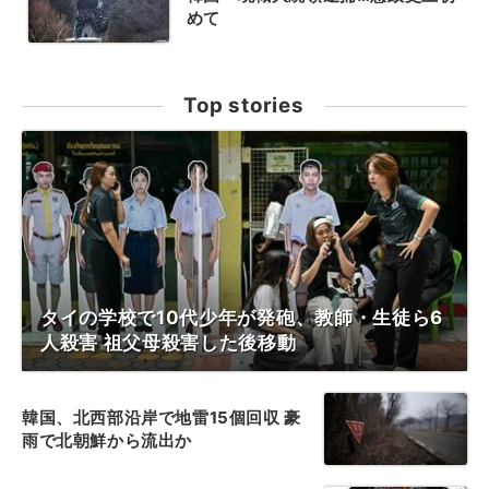
めて
Top stories
タイの学校で10代少年が発砲、教師・生徒ら6
人殺害 祖父母殺害した後移動
韓国、北西部沿岸で地雷15個回収 豪
雨で北朝鮮から流出か