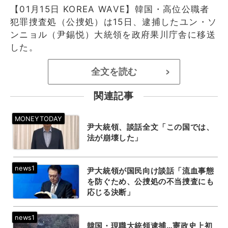
【01月15日 KOREA WAVE】韓国・高位公職者
犯罪捜査処（公捜処）は15日、逮捕したユン・ソ
ンニョル（尹錫悦）大統領を政府果川庁舎に移送
した。
全文を読む
>
関連記事
尹大統領、談話全文「この国では、
法が崩壊した」
尹大統領が国民向け談話「流血事態
を防ぐため、公捜処の不当捜査にも
応じる決断」
韓国・現職大統領逮捕…憲政史上初