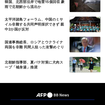
韓国、北西部沿岸で地雷15個回収 豪
雨で北朝鮮から流出か
太平洋諸島フォーラム、中国のミサ
イル非難する共同声明採択できず 親
中2か国が反対
国連事務総長、ロシアとウクライナ
両国を非難 民間人狙った攻撃めぐり
北朝鮮指導部、夏バテ対策に犬肉ス
ープ「補身湯」推奨