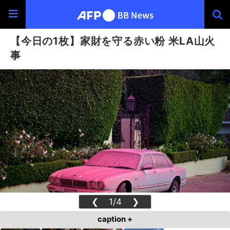
【今日の1枚】家財を守る赤い粉 米LA山火
事
❮
1/4
❯
caption +