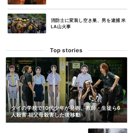
消防士に変装し空き巣、男を逮捕 米
LA山火事
Top stories
タイの学校で10代少年が発砲、教師・生徒ら6
人殺害 祖父母殺害した後移動