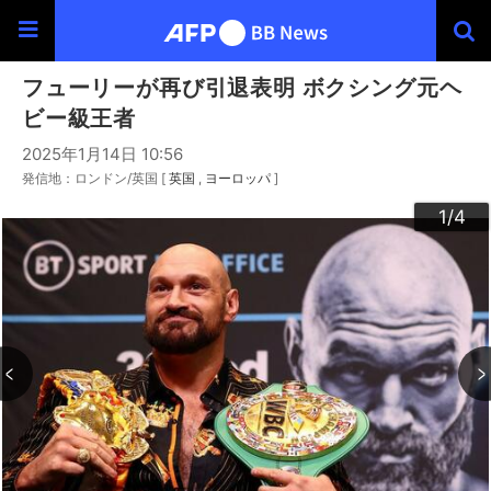
フューリーが再び引退表明 ボクシング元ヘ
ビー級王者
2025年1月14日 10:56
発信地：ロンドン/英国 [
英国
ヨーロッパ
]
3
4
2
1
/4
/4
/4
/4