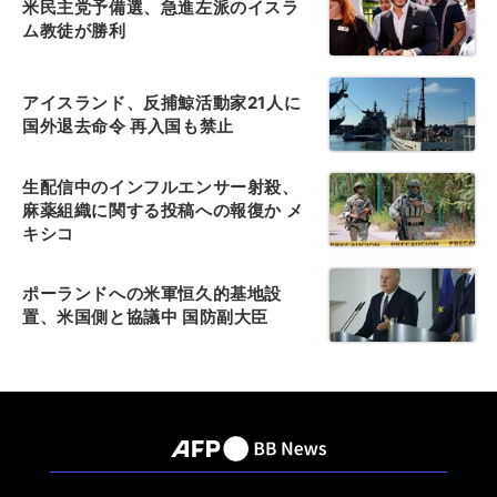
米民主党予備選、急進左派のイスラ
ム教徒が勝利
アイスランド、反捕鯨活動家21人に
国外退去命令 再入国も禁止
生配信中のインフルエンサー射殺、
麻薬組織に関する投稿への報復か メ
キシコ
ポーランドへの米軍恒久的基地設
置、米国側と協議中 国防副大臣