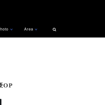
hoto
Area
∨
∨
豪OP