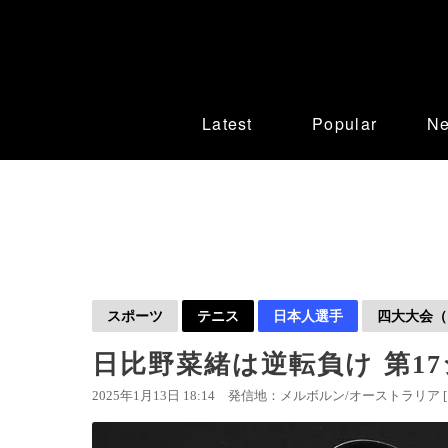
Latest
Popular
N
スポーツ
テニス
日本人選手
四大大会（
日比野菜緒は逆転負け 第1
2025年1月13日 18:14
発信地：メルボルン/オーストラリア 