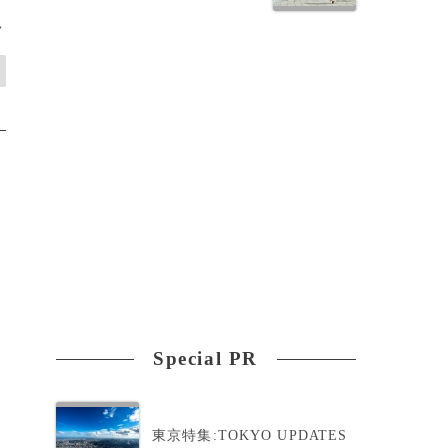
>
Special PR
東京特集:TOKYO UPDATES