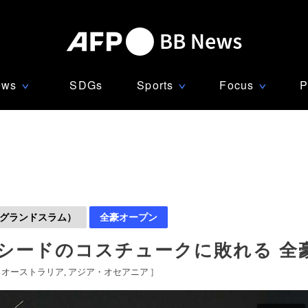
ews
SDGs
Sports
Focus
P
∨
∨
∨
グランドスラム）
全豪オープン
7シードのコスチュークに敗れる 全
[
オーストラリア
アジア・オセアニア
]