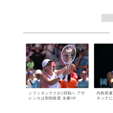
シフィオンテクが2回戦へ アザ
内島萌夏
レンカは初戦敗退 全豪OP
ネッテに