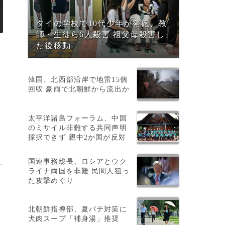
タイの学校で10代少年が発砲、教
師・生徒ら6人殺害 祖父母殺害し
た後移動
韓国、北西部沿岸で地雷15個
回収 豪雨で北朝鮮から流出か
太平洋諸島フォーラム、中国
のミサイル非難する共同声明
採択できず 親中2か国が反対
国連事務総長、ロシアとウク
ライナ両国を非難 民間人狙っ
た攻撃めぐり
北朝鮮指導部、夏バテ対策に
犬肉スープ「補身湯」推奨