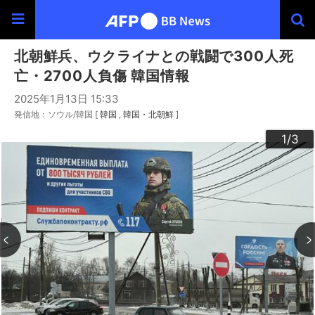
北朝鮮兵、ウクライナとの戦闘で300人死
亡・2700人負傷 韓国情報
2025年1月13日 15:33
発信地：ソウル/韓国 [
韓国
韓国・北朝鮮
]
3
2
1
/3
/3
/3