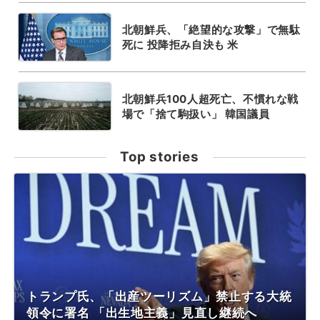
北朝鮮兵、「絶望的な攻撃」で無駄
死に 投降拒み自決も 米
北朝鮮兵100人超死亡、不慣れな戦
場で「捨て駒扱い」 韓国議員
Top stories
トランプ氏、「出産ツーリズム」禁止する大統
領令に署名 「出生地主義」見直し継続へ