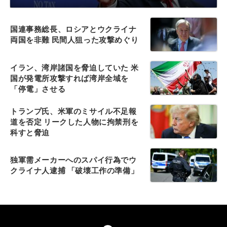
国連事務総長、ロシアとウクライナ
両国を非難 民間人狙った攻撃めぐり
イラン、湾岸諸国を脅迫していた 米
国が発電所攻撃すれば湾岸全域を
「停電」させる
トランプ氏、米軍のミサイル不足報
道を否定 リークした人物に拘禁刑を
科すと脅迫
独軍需メーカーへのスパイ行為でウ
クライナ人逮捕 「破壊工作の準備」