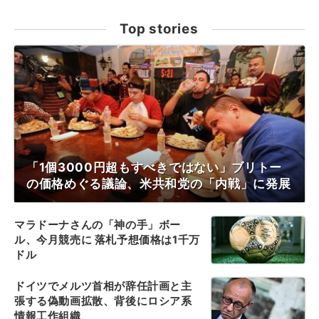
Top stories
「1個3000円超もすべきではない」ブリトー
の価格めぐる議論、米共和党の「内戦」に発展
マラドーナさんの「神の手」ボー
ル、今月競売に 落札予想価格は1千万
ドル
ドイツでメルツ首相が辞任計画と主
張する偽動画拡散、背後にロシア系
情報工作組織