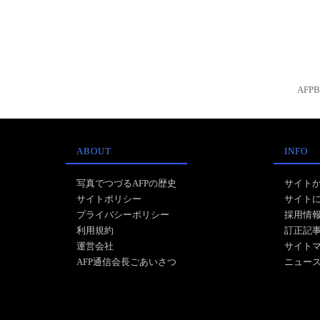
AFP
ABOUT
INFO
写真でつづるAFPの歴史
サイト
サイトポリシー
サイト
プライバシーポリシー
採用情
利用規約
訂正記
運営会社
サイト
AFP通信会長ごあいさつ
ニュー