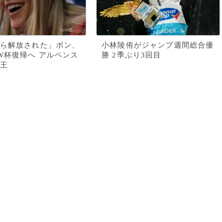
ら解放された」ボン、
小林陵侑がジャンプ週間総合優
W杯復帰へ アルペンス
勝 2季ぶり3回目
王