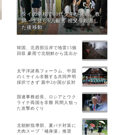
タイの学校で10代少年が発砲、教
師・生徒ら6人殺害 祖父母殺害し
た後移動
韓国、北西部沿岸で地雷15個
回収 豪雨で北朝鮮から流出か
太平洋諸島フォーラム、中国
のミサイル非難する共同声明
採択できず 親中2か国が反対
国連事務総長、ロシアとウク
ライナ両国を非難 民間人狙っ
た攻撃めぐり
だ
北朝鮮指導部、夏バテ対策に
犬肉スープ「補身湯」推奨