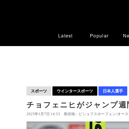
Latest
Popular
N
スポーツ
ウインタースポーツ
日本人選手
チョフェニヒがジャンプ週間
2025年1月7日 14:53
発信地：ビショフスホーフェン/オースト