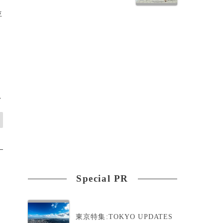
位
>
Special PR
東京特集:TOKYO UPDATES