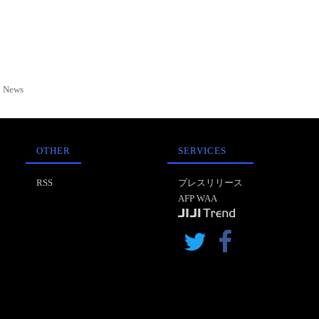
News
OTHER
SERVICES
RSS
プレスリリース
AFP WAA