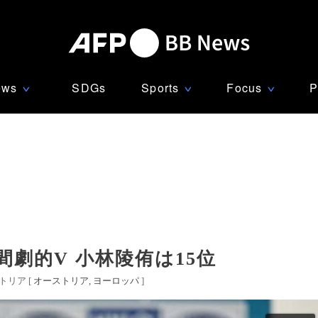
ews
SDGs
Sports
Focus
P
∨
∨
∨
劇的V 小林陵侑は15位
リア [
オーストリア
ヨーロッパ
]