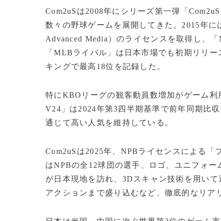
Com2uSは2008年にシリーズ第一弾「Com
数々の野球ゲームを展開してきた。2015年に
Advanced Media）のライセンスを取得
「MLBライバル」は日本市場でも初期リリー
キングで最高18位を記録した。
特にKBOリーグの観客動員数増加がゲーム利
V24」は2024年第3四半期基準で前年同期
通じて高い人気を維持している。
Com2uSは2025年、NPBライセンスによ
はNPBの全12球団の選手、ロゴ、ユニフォ
が日本現地を訪れ、3Dスキャン技術を用い
アクションまで盛り込むなど、徹底的なリア