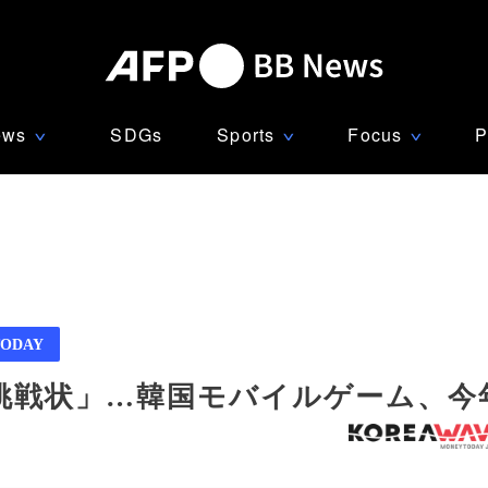
ews
SDGs
Sports
Focus
P
∨
∨
∨
ODAY
挑戦状」…韓国モバイルゲーム、今