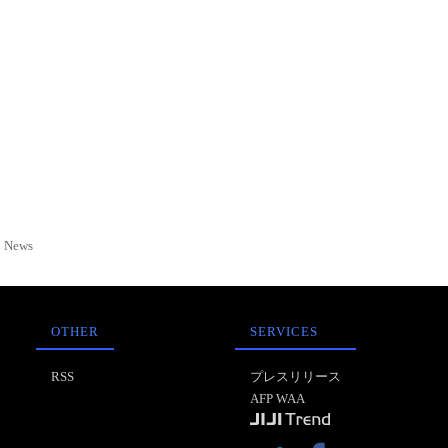
News
OTHER
SERVICES
RSS
プレスリリース
AFP WAA