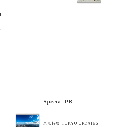
B
ン
Special PR
東京特集:TOKYO UPDATES