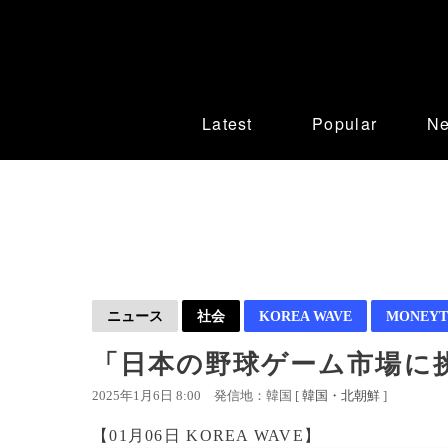
Latest
Popular
N
ニュース
社会
KOREA WAVE
MONEYT
「日本の野球ゲーム市場に
2025年1月6日 8:00
発信地：韓国 [
韓国・北朝鮮
]
【01月06日 KOREA WAVE】