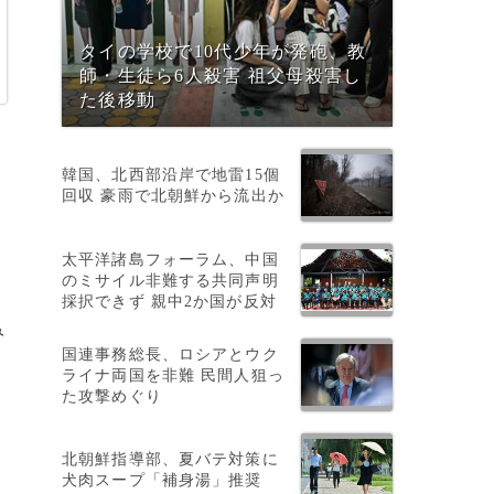
タイの学校で10代少年が発砲、教
師・生徒ら6人殺害 祖父母殺害し
た後移動
韓国、北西部沿岸で地雷15個
回収 豪雨で北朝鮮から流出か
太平洋諸島フォーラム、中国
のミサイル非難する共同声明
採択できず 親中2か国が反対
み
国連事務総長、ロシアとウク
ライナ両国を非難 民間人狙っ
た攻撃めぐり
録
北朝鮮指導部、夏バテ対策に
犬肉スープ「補身湯」推奨