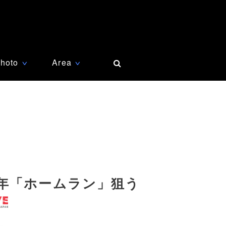
hoto
Area
∨
∨
年「ホームラン」狙う