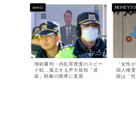
弾劾審判・内乱罪捜査のスピー
「女性が
ド戦…孤立する尹大統領「遅
国人権委
延」戦略の限界に直面
除は「性