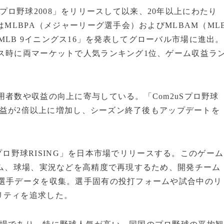
2uSプロ野球2008」をリリースして以来、20年以上にわたり
はMLBPA（メジャーリーグ選手会）およびMLBAM（ML
し、「MLB 9イニングス16」を発表してグローバル市場に進出。
ス時に両マーケットで人気ランキング1位、ゲーム収益ラ
用者数や収益の向上に寄与している。「Com2uSプロ野球
比収益が2倍以上に増加し、シーズン終了後もアップデートを
る「プロ野球RISING」を日本市場でリリースする。このゲーム
ーム、球場、実況などを高精度で再現するため、開発チーム
て選手データを収集。選手固有の投打フォームや試合中のリ
リティを追求した。