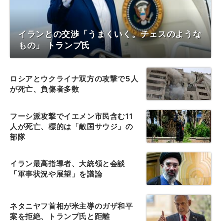
イランとの交渉「うまくいく。チェスのような
もの」 トランプ氏
ロシアとウクライナ双方の攻撃で5人
が死亡、負傷者多数
フーシ派攻撃でイエメン市民含む11
人が死亡、標的は「敵国サウジ」の
部隊
イラン最高指導者、大統領と会談
「軍事状況や展望」を議論
ネタニヤフ首相が米主導のガザ和平
案を拒絶、トランプ氏と距離