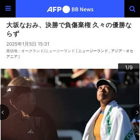
大坂なおみ、決勝で負傷棄権 久々の優勝な
らず
2025年1月5日 15:31
発信地：オークランド/ニュージーランド [
ニュージーランド
アジア・オセ
アニア
]
3
4
6
9
2
5
7
8
1
/9
/9
/9
/9
/9
/9
/9
/9
/9