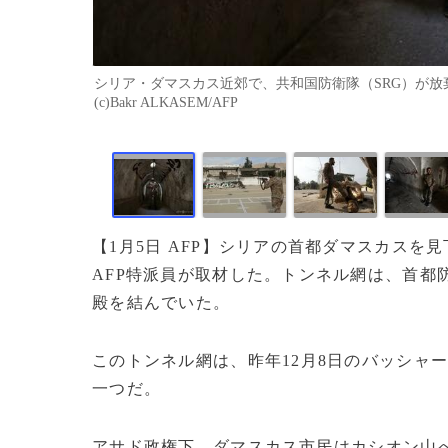
シリア・ダマスカス近郊で、共和国防衛隊（SRG）が放棄
(c)Bakr ALKASEM/AFP
【1月5日 AFP】シリアの首都ダマスカス
AFP特派員が取材した。トンネル網は、首都
殿を結んでいた。
このトンネル網は、昨年12月8日のバッシャ
一つだ。
アサド政権下、ダマスカス市民はカシオン山