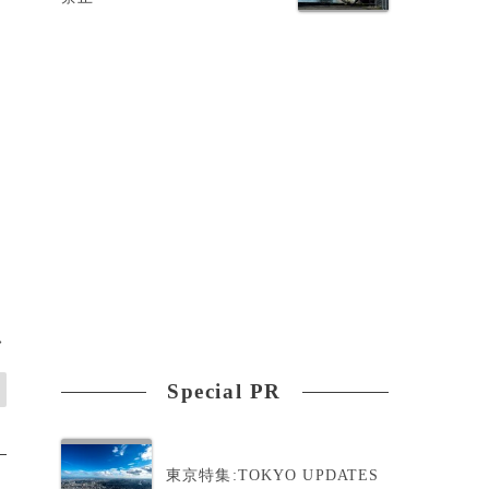
>
Special PR
東京特集:TOKYO UPDATES