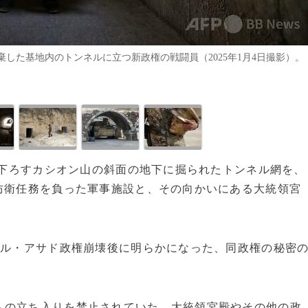
した基地内のトンネルに立つ新政権の戦闘員（2025年1月4日撮影）。
を見下ろすカシオン山の斜面の地下に掘られたトンネル網を、
防衛任務を負った軍事施設と、その向かいにある大統領宮
ール・アサド政権崩壊後に明らかになった、同政権の秘密
への立ち入りを禁止されていた。大統領宮殿やその他の政