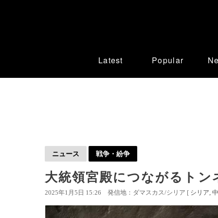
Latest
Popular
N
ニュース
戦争・紛争
大統領宮殿につながるトンネ
2025年1月5日 15:26
発信地：ダマスカス/シリア [
シリア