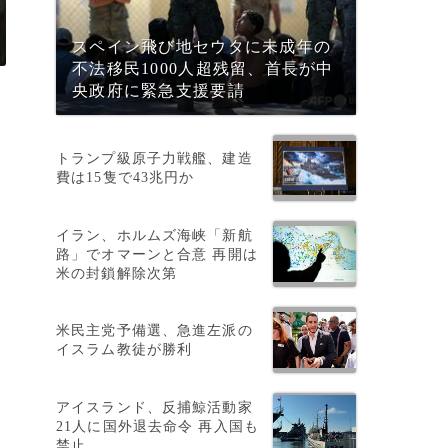
スペイン飛び地セウタに未成年の
不法移民1000人超残留、首長が中
央政府に緊急支援要請
トランプ級原子力戦艦、建造
費は15隻で43兆円か
イラン、ホルムズ海峡「新航
路」でオマーンと合意 再開は
米の封鎖解除次第
米民主党予備選、急進左派の
イスラム教徒が勝利
の
アイスランド、反捕鯨活動家
21人に国外退去命令 再入国も
禁止