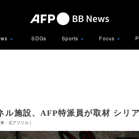
ews
SDGs
Sports
Focus
P
∨
∨
∨
ル施設、AFP特派員が取材 シリ
中東・北アフリカ
]