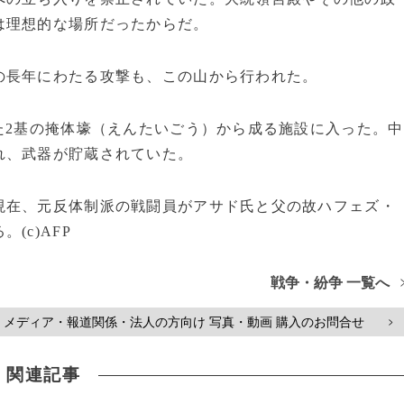
は理想的な場所だったからだ。
の長年にわたる攻撃も、この山から行われた。
た2基の掩体壕（えんたいごう）から成る施設に入った。中
れ、武器が貯蔵されていた。
現在、元反体制派の戦闘員がアサド氏と父の故ハフェズ・
(c)AFP
戦争・紛争 一覧へ
メディア・報道関係・法人の方向け 写真・動画 購入のお問合せ
>
関連記事