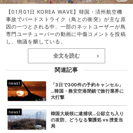
【01月01日 KOREA WAVE】韓国・済州航空機
事故でバードストライク（鳥との衝突）が主な原
因の一つとされる中、一部のネットユーザーが鳥
専門ユーチューバーの動画に中傷コメントを投稿
し、物議を醸している。
全文を読む
>
関連記事
「3日で300件の予約キャンセル」
…韓国・務安空港閉鎖で旅行業界に
大打撃
韓国大統領に逮捕状…公邸立ち入り
の攻防、どうなる警護処 vs 捜査当
局