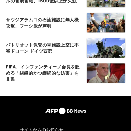
ルの警戒警報、1500便以上が欠航
サウジアラムコの石油施設に無人機
攻撃、フーシ派が声明
パトリオット保管の軍施設上空に不
審ドローン ドイツ西部
FIFA、インファンティーノ会長を貶
める「組織的かつ継続的な妨害」を
非難
サイトからのお知らせ