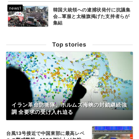
韓国大統領への逮捕状発付に抗議集
会…軍服と太極旗掲げた支持者らが
集結
Top stories
イラン革命防衛隊、ホルムズ海峡の封鎖継続強
調 全要求の受け入れ迫る
台風13号接近で中国東部に最高レベ