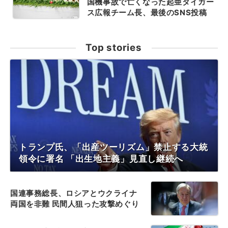
国機事故で亡くなった起亜タイガー
ス広報チーム長、最後のSNS投稿
Top stories
トランプ氏、「出産ツーリズム」禁止する大統
領令に署名 「出生地主義」見直し継続へ
国連事務総長、ロシアとウクライナ
両国を非難 民間人狙った攻撃めぐり