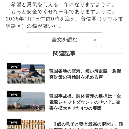
「希望と勇気を与える一年になりますように」
「もっと安全で幸せな一年でありますように」
2025年1月1日午前0時を迎え、普信閣（ソウル市
鍾路区）の鐘が響いた。
全文を読む
>
関連記事
韓国各地の空港、短い滑走路・鳥衝
突対策の再検討を求める声
韓国事故機、胴体着陸の選択は「全
電源シャットダウン」のせい？…被
害を拡大させた4つの要因
「3歳の息子と妻と最高の瞬間」…韓