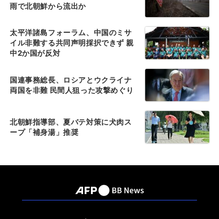
雨で北朝鮮から流出か
太平洋諸島フォーラム、中国のミサ
イル非難する共同声明採択できず 親
中2か国が反対
国連事務総長、ロシアとウクライナ
両国を非難 民間人狙った攻撃めぐり
北朝鮮指導部、夏バテ対策に犬肉ス
ープ「補身湯」推奨