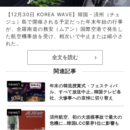
【12月30日 KOREA WAVE】韓国・済州（チェ
ジュ）島で開催される予定だった年末年始の行事
が、全羅南道の務安（ムアン）国際空港で発生し
た航空機事故を受け、相次いで中止または縮小さ
れた。
全文を読む
>
関連記事
年末の韓流授賞式・フェスティバ
ル、すべて放送中止…韓国テレビ各
社、大惨事への哀悼に切り替え
済州航空、初の大規模事故で最大の
危機に…韓国LCC業界1位に影響も