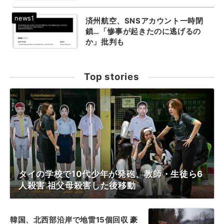
済州航空、SNSアカウント一時閉
鎖…「惨事が起きたのに逃げるの
か」批判も
Top stories
タイの学校で10代少年が発砲、教師・生徒ら6
人殺害 祖父母殺害した後移動
韓国、北西部沿岸で地雷15個回収 豪