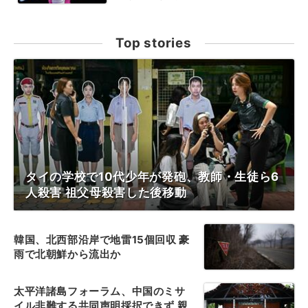
Top stories
タイの学校で10代少年が発砲、教師・生徒ら6
人殺害 祖父母殺害した後移動
韓国、北西部沿岸で地雷15個回収 豪
雨で北朝鮮から流出か
太平洋諸島フォーラム、中国のミサ
イル非難する共同声明採択できず 親