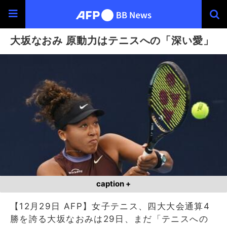
大坂なおみ 原動力はテニスへの「深い愛」
caption +
【12月29日 AFP】女子テニス、四大大会通算4
勝を誇る大坂なおみは29日、まだ「テニスへの