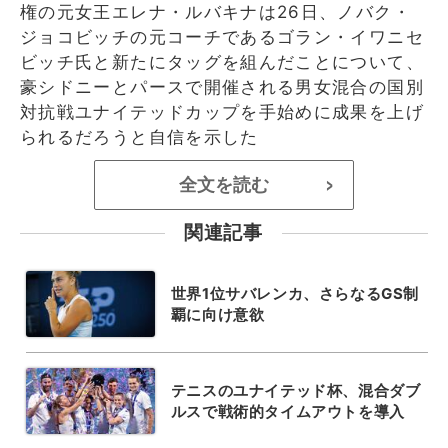
権の元女王エレナ・ルバキナは26日、ノバク・
ジョコビッチの元コーチであるゴラン・イワニセ
ビッチ氏と新たにタッグを組んだことについて、
豪シドニーとパースで開催される男女混合の国別
対抗戦ユナイテッドカップを手始めに成果を上げ
られるだろうと自信を示した
全文を読む
>
関連記事
世界1位サバレンカ、さらなるGS制
覇に向け意欲
テニスのユナイテッド杯、混合ダブ
ルスで戦術的タイムアウトを導入