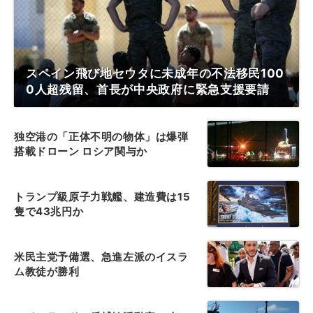
スペイン飛び地セウタに未成年の不法移民100
0人超残留、首長が中央政府に緊急支援要請
独空港の「正体不明の物体」は爆弾
搭載ドローン ロシア関与か
トランプ級原子力戦艦、建造費は15
隻で43兆円か
米民主党予備選、急進左派のイスラ
ム教徒が勝利