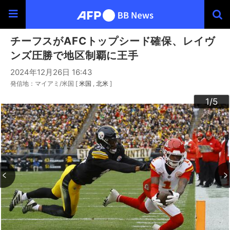
チーフスがAFCトップシード確保、レイヴ
ンズ圧勝で地区制覇に王手
2024年12月26日 16:43
発信地：マイアミ/米国 [
米国
北米
]
3
4
2
5
1
/5
/5
/5
/5
/5