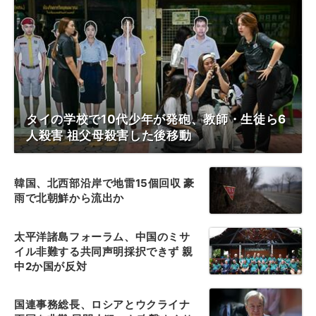
タイの学校で10代少年が発砲、教師・生徒ら6
人殺害 祖父母殺害した後移動
韓国、北西部沿岸で地雷15個回収 豪
雨で北朝鮮から流出か
太平洋諸島フォーラム、中国のミサ
イル非難する共同声明採択できず 親
中2か国が反対
国連事務総長、ロシアとウクライナ