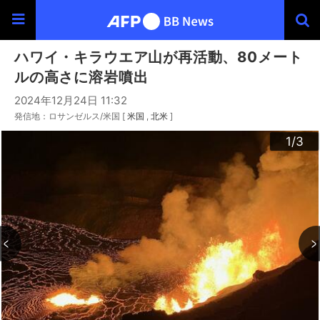
ハワイ・キラウエア山が再活動、80メート
ルの高さに溶岩噴出
2024年12月24日 11:32
発信地：ロサンゼルス/米国 [
米国
北米
]
3
2
1
/3
/3
/3