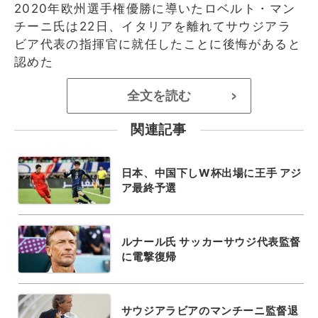
2020年欧州選手権優勝に導いたロベルト・マン
チーニ氏は22日、イタリアを離れてサウジアラ
ビア代表の指揮官に就任したことに後悔があると
認めた
全文を読む
>
関連記事
日本、中国下しW杯出場に王手 アジ
ア最終予選
ルナール氏 サッカーサウジ代表監督
に電撃復帰
サウジアラビアのマンチーニ監督退