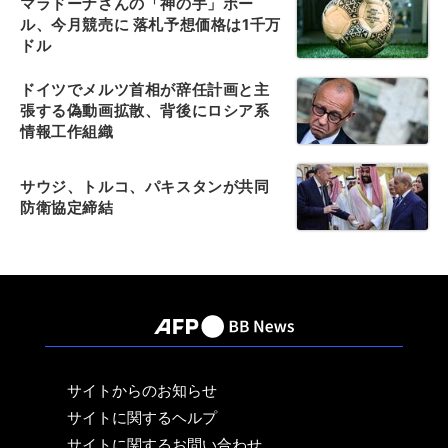
マラドーナさんの「神の手」ボー
ル、今月競売に 落札予想価格は1千万
ドル
ドイツでメルツ首相が辞任計画と主
張する偽動画拡散、背後にロシア系
情報工作組織
サウジ、トルコ、パキスタンが共同
防衛協定締結
サイトからのお知らせ
サイトに関するヘルプ
サイトに関するお問い合わせ