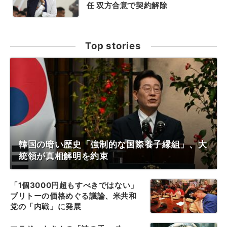
任 双方合意で契約解除
Top stories
韓国の暗い歴史「強制的な国際養子縁組」、大
統領が真相解明を約束
「1個3000円超もすべきではない」
ブリトーの価格めぐる議論、米共和
党の「内戦」に発展