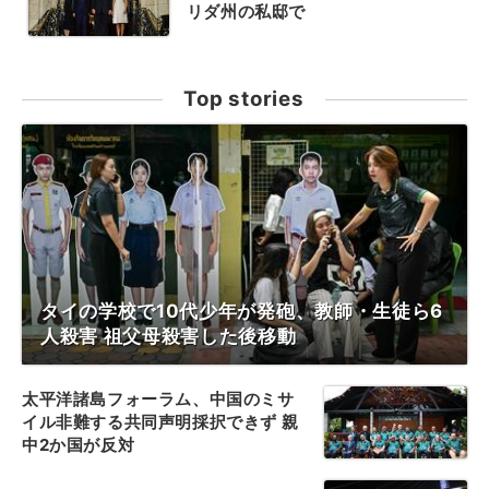
リダ州の私邸で
Top stories
タイの学校で10代少年が発砲、教師・生徒ら6
人殺害 祖父母殺害した後移動
太平洋諸島フォーラム、中国のミサ
イル非難する共同声明採択できず 親
中2か国が反対