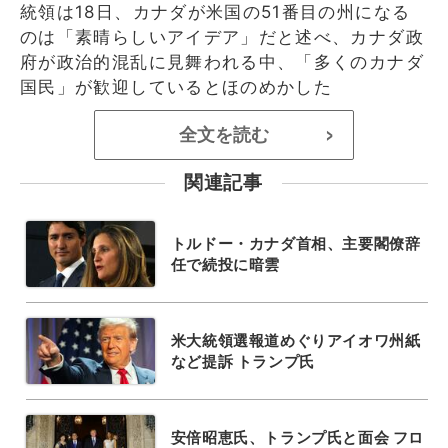
統領は18日、カナダが米国の51番目の州になる
のは「素晴らしいアイデア」だと述べ、カナダ政
府が政治的混乱に見舞われる中、「多くのカナダ
国民」が歓迎しているとほのめかした
全文を読む
>
関連記事
トルドー・カナダ首相、主要閣僚辞
任で続投に暗雲
米大統領選報道めぐりアイオワ州紙
など提訴 トランプ氏
安倍昭恵氏、トランプ氏と面会 フロ