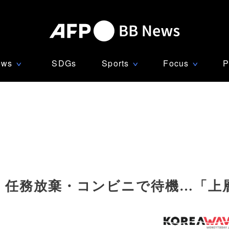
ews
SDGs
Sports
Focus
P
∨
∨
∨
、任務放棄・コンビニで待機…「上