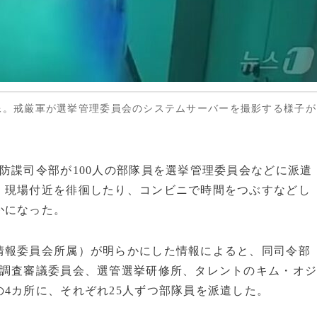
像。戒厳軍が選挙管理委員会のシステムサーバーを撮影する様子が
防諜司令部が100人の部隊員を選挙管理委員会などに派遣
、現場付近を徘徊したり、コンビニで時間をつぶすなどし
かになった。
情報委員会所属）が明らかにした情報によると、同司令部
論調査審議委員会、選管選挙研修所、タレントのキム・オ
4カ所に、それぞれ25人ずつ部隊員を派遣した。