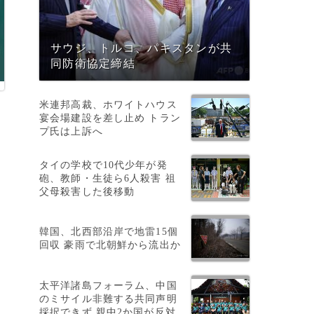
サウジ、トルコ、パキスタンが共
同防衛協定締結
米連邦高裁、ホワイトハウス
宴会場建設を差し止め トラン
プ氏は上訴へ
タイの学校で10代少年が発
砲、教師・生徒ら6人殺害 祖
父母殺害した後移動
韓国、北西部沿岸で地雷15個
回収 豪雨で北朝鮮から流出か
ジ
太平洋諸島フォーラム、中国
のミサイル非難する共同声明
採択できず 親中2か国が反対