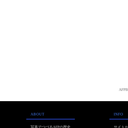
AFP
ABOUT
INFO
写真でつづるAFPの歴史
サイト