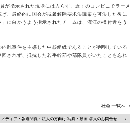
全員が指示された現場には入らず、近くのコンビニでラー
稼ぎ、最終的に国会が戒厳解除要求決議案を可決した後に
ッ」に向かうよう指示されたチームは、漢江の橋付近をう
の内乱事件を主導した中核組織であることが判明している
り回されず、抵抗した若手幹部や部隊員がいたことも忘れ
社会 一覧へ
メディア・報道関係・法人の方向け 写真・動画 購入のお問合せ
>