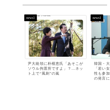
尹大統領に朴槿恵氏「あそこが
韓国・大
ソウル拘置所ですよ」？…ネッ
「若い女
ト上で“風刺”の嵐
性も参加
の発言に