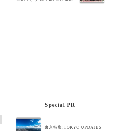
メ
Special PR
>
東京特集:TOKYO UPDATES