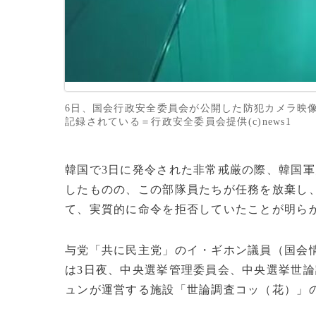
6日、国会行政安全委員会が公開した防犯カメラ映
記録されている＝行政安全委員会提供(c)news1
韓国で3日に発令された非常戒厳の際、韓国軍
したものの、この部隊員たちが任務を放棄し
て、実質的に命令を拒否していたことが明ら
与党「共に民主党」のイ・ギホン議員（国会
は3日夜、中央選挙管理委員会、中央選挙世
ュンが運営する施設「世論調査コッ（花）」の