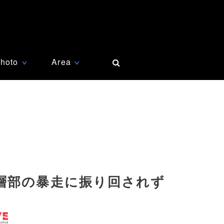
hoto
Area
∨
∨
層部の暴走に振り回されず