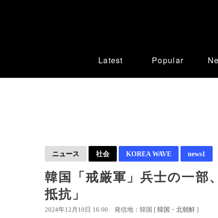
Latest
Popular
N
ニュース
社会
KOREA WAVE
news1
韓国「戒厳軍」兵士の一部
抵抗」
2024年12月10日 16:00
発信地：韓国 [
韓国・北朝鮮
]