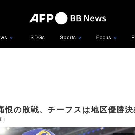
ews
SDGs
Sports
Focus
P
∨
∨
∨
痛恨の敗戦、チーフスは地区優勝決
米
]