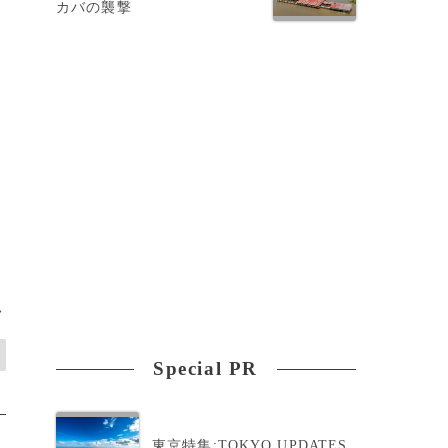
カバの襲撃
>
Special PR
東京特集:TOKYO UPDATES