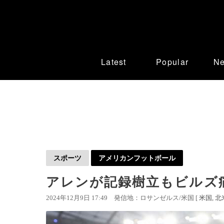
Latest
Popular
N
スポーツ
アメリカンフットボール
アレンが記録樹立もビルズ
2024年12月9日 17:49
発信地：ロサンゼルス/米国 [
米国
北