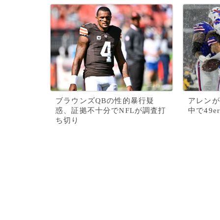
ブラウンズQBの性的暴行疑
アレンが
惑、証拠不十分でNFLが調査打
中で49e
ち切り