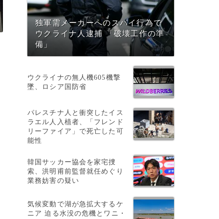
独軍需メーカーへのスパイ行為で
ウクライナ人逮捕 「破壊工作の準
備」
ウクライナの無人機605機撃
墜、ロシア国防省
パレスチナ人と衝突したイス
ラエル人入植者、「フレンド
リーファイア」で死亡した可
能性
韓国サッカー協会を家宅捜
索、洪明甫前監督就任めぐり
業務妨害の疑い
気候変動で湖が急拡大するケ
ニア 迫る水没の危機とワニ・