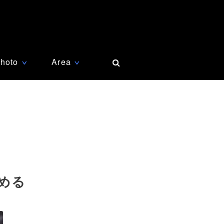
hoto
Area
∨
∨
める