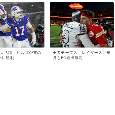
大活躍、ビルズが雪の
王者チーフス、レイダースに辛
rsに勝利
勝もPO進出確定