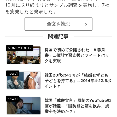
10月に取り締まりとサンプル調査を実施し、7社
を摘発したと発表した。
全文を読む
>
関連記事
韓国で初めて公開された「AI教科
書」…個別学習支援とフィードバッ
クを実現
韓国20代の43％が「結婚せずとも
子どもを持てる」…2014年比12.5ポ
イント↑
韓国「戒厳宣言」風刺のYouTube動
画が話題…「国防相と酒を飲み、戒
厳令を決めた？」