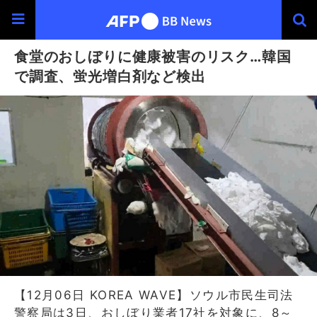
食堂のおしぼりに健康被害のリスク…韓国
で調査、蛍光増白剤など検出
【12月06日 KOREA WAVE】ソウル市民生司法
警察局は3日、おしぼり業者17社を対象に、8～