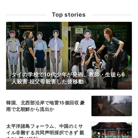
Top stories
タイの学校で10代少年が発砲、教師・生徒ら6
人殺害 祖父母殺害した後移動
韓国、北西部沿岸で地雷15個回収 豪
雨で北朝鮮から流出か
太平洋諸島フォーラム、中国のミサ
イル非難する共同声明採択できず 親