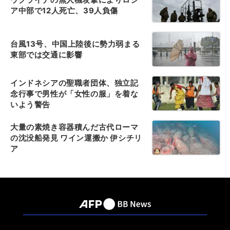
ア中部で12人死亡、39人負傷
台風13号、中国上陸後に勢力弱まる
東部では交通に影響
インドネシアの聖職者団体、独立記
念行事で男性が「女性の服」を着な
いよう警告
大量の素焼き容器積んだ古代ローマ
の沈没船発見 ワイン運搬か 伊シチリ
ア