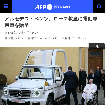
メルセデス・ベンツ、ローマ教皇に電動専
用車を贈呈
2024年12月5日 8:52
発信地：バチカン市国/バチカン市国 [
バチカン市国
ヨーロッパ
]
3
4
6
2
5
1
/6
/6
/6
/6
/6
/6