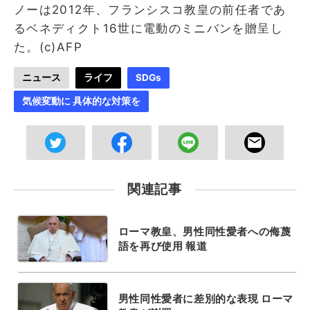
ノーは2012年、フランシスコ教皇の前任者であ
るベネディクト16世に電動のミニバンを贈呈し
た。(c)AFP
ニュース
ライフ
SDGs
気候変動に 具体的な対策を
関連記事
ローマ教皇、男性同性愛者への侮蔑
語を再び使用 報道
男性同性愛者に差別的な表現 ローマ