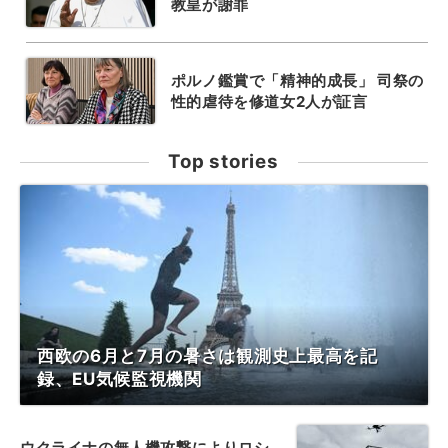
教皇が謝罪
ポルノ鑑賞で「精神的成長」 司祭の
性的虐待を修道女2人が証言
Top stories
西欧の6月と7月の暑さは観測史上最高を記
録、EU気候監視機関
ウクライナの無人機攻撃によりロシ