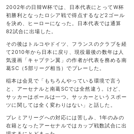
2002年の日韓W杯では、日本代表にとってW杯
初勝利となったロシア戦で得点するなど2ゴール
を決め、ヒーローになった。日本代表では通算
82試合に出場した。
その後はトルコやドイツ、フランスのクラブを経
て2010年から日本に戻り、現役最後の数年は人
気漫画「キャプテン翼」の作者が代表を務める南
葛SC（5部リーグ相当）でプレーした。
稲本は会見で「もちろんやっている環境で言う
と、アーセナルと南葛SCでは全然違う。けど、
サッカーはボールは一つ。サッカーというスポー
ツに関しては全く変わりはない」と話した。
プレミアリーグへの対応には苦しみ、1年のみの
在籍となったアーセナルではカップ戦数試合に出
場するにとどまった。