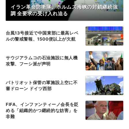
イラン革命防衛隊、ホルムズ海峡の封鎖継続強
調 全要求の受け入れ迫る
台風13号接近で中国東部に最高レベ
ルの警戒警報、1500便以上が欠航
サウジアラムコの石油施設に無人機
攻撃、フーシ派が声明
パトリオット保管の軍施設上空に不
審ドローン ドイツ西部
FIFA、インファンティーノ会長を貶
める「組織的かつ継続的な妨害」を
非難