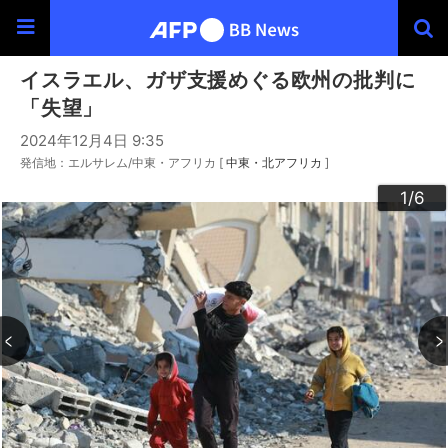
イスラエル、ガザ支援めぐる欧州の批判に
「失望」
2024年12月4日 9:35
発信地：エルサレム/中東・アフリカ [
中東・北アフリカ
]
3
4
6
2
5
1
/6
/6
/6
/6
/6
/6