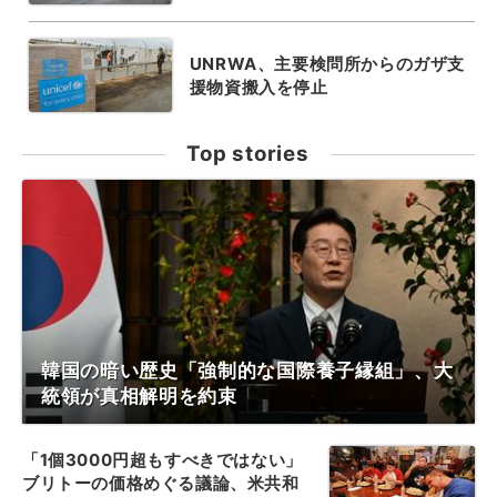
UNRWA、主要検問所からのガザ支
援物資搬入を停止
Top stories
韓国の暗い歴史「強制的な国際養子縁組」、大
統領が真相解明を約束
「1個3000円超もすべきではない」
ブリトーの価格めぐる議論、米共和