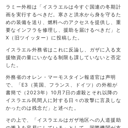
ラミー外相は「イスラエルは今すぐ国連の冬期計
画を実行するべきだ。寒さと洪水から身を守るた
めの装備を送り、燃料へのアクセスを提供し、重
要なインフラを修理し、援助を届けるべきだ」と
X（旧ツイッター）に投稿した。
イスラエル外務省はこれに反論し、ガザに入る支
援物資の量にいかなる制限も課していないと否定
した。
外務省のオレン・マーモスタイン報道官は声明
で、「E3（英国、フランス、ドイツ）の外相が
書簡で（2023年）10月7日の虐殺とそれ以降の
イスラエル民間人に対する日々の攻撃に言及しな
かったのは残念だ」と述べた。
その上で、「イスラエルはガザ地区への人道援助
の搬入を容易にしている」として、国際機関が支