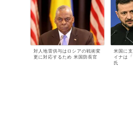
対人地雷供与はロシアの戦術変
米国に支
更に対応するため 米国防長官
イナは「
氏