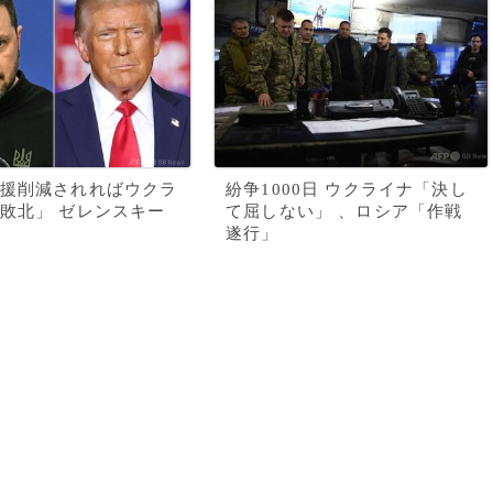
援削減されればウクラ
紛争1000日 ウクライナ「決し
敗北」 ゼレンスキー
て屈しない」 、ロシア「作戦
遂行」