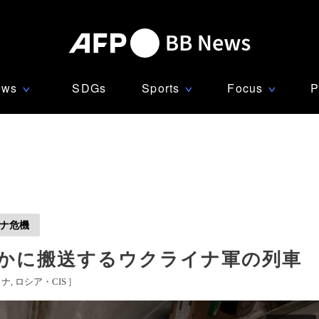
ews
SDGs
Sports
Focus
P
∨
∨
∨
ナ危機
密かに搬送するウクライナ軍の列車
イナ
ロシア・CIS
]