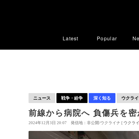
Latest
Popular
N
ニュース
戦争・紛争
深く知る
ウクライ
前線から病院へ 負傷兵を
2024年12月3日 20:07
発信地：非公開/ウクライナ [
ウクラ