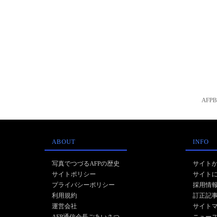
AFP
ABOUT
INFO
写真でつづるAFPの歴史
サイト
サイトポリシー
サイト
プライバシーポリシー
採用情
利用規約
訂正記
運営会社
サイト
AFP通信会長ごあいさつ
ニュー