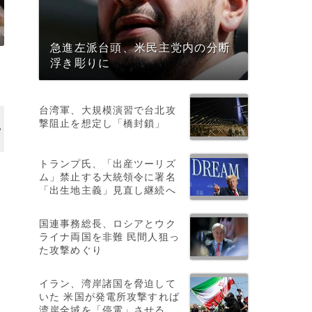
急進左派台頭、米民主党内の分断
浮き彫りに
台湾軍、大規模演習で台北攻
撃阻止を想定し「橋封鎖」
トランプ氏、「出産ツーリズ
ム」禁止する大統領令に署名
「出生地主義」見直し継続へ
国連事務総長、ロシアとウク
ライナ両国を非難 民間人狙っ
た攻撃めぐり
イラン、湾岸諸国を脅迫して
いた 米国が発電所攻撃すれば
湾岸全域を「停電」させる