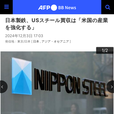
日本製鉄、USスチール買収は「米国の産業
を強化する」
2024年12月3日 17:03
発信地：東京/日本 [
日本
アジア・オセアニア
]
2
1
/2
/2