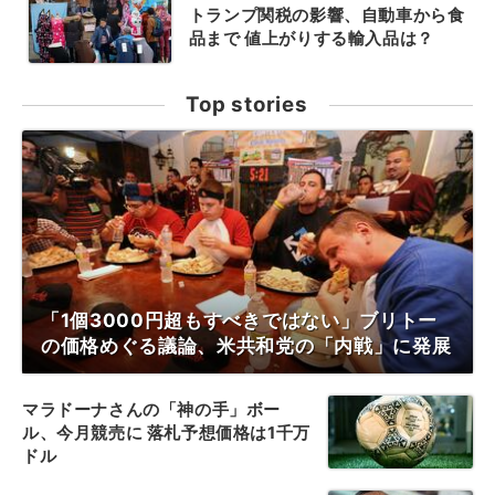
トランプ関税の影響、自動車から食
品まで 値上がりする輸入品は？
Top stories
「1個3000円超もすべきではない」ブリトー
の価格めぐる議論、米共和党の「内戦」に発展
マラドーナさんの「神の手」ボー
ル、今月競売に 落札予想価格は1千万
ドル