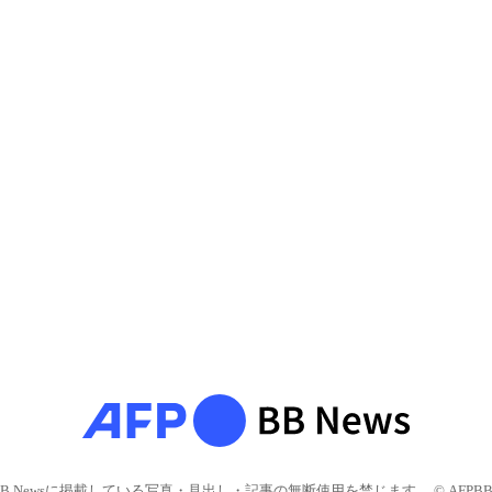
BB Newsに掲載している写真・見出し・記事の無断使用を禁じます。 © AFPBB 