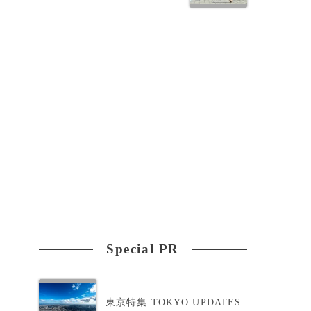
学
Special PR
東京特集:TOKYO UPDATES