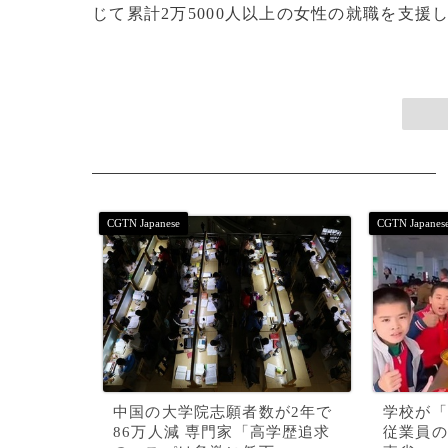
じて累計2万5000人以上の女性の就職を支援しました。(
中国の大学院志願者数が2年で
学校が「
86万人減 専門家「高学歴追求
従業員の