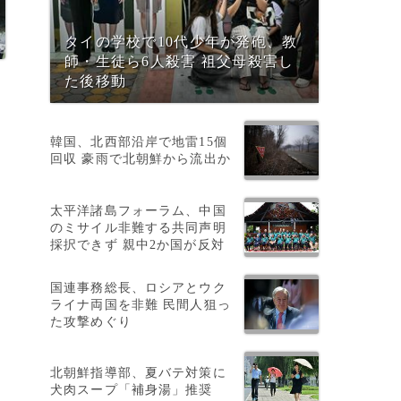
タイの学校で10代少年が発砲、教
師・生徒ら6人殺害 祖父母殺害し
た後移動
陣
韓国、北西部沿岸で地雷15個
回収 豪雨で北朝鮮から流出か
太平洋諸島フォーラム、中国
のミサイル非難する共同声明
採択できず 親中2か国が反対
国連事務総長、ロシアとウク
ライナ両国を非難 民間人狙っ
た攻撃めぐり
北朝鮮指導部、夏バテ対策に
犬肉スープ「補身湯」推奨