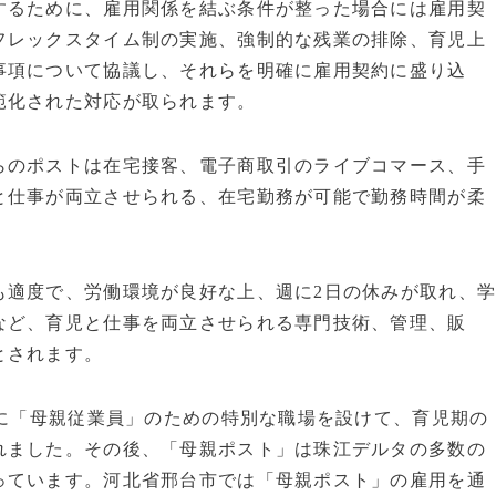
るために、雇用関係を結ぶ条件が整った場合には雇用契
フレックスタイム制の実施、強制的な残業の排除、育児上
事項について協議し、それらを明確に雇用契約に盛り込
範化された対応が取られます。
のポストは在宅接客、電子商取引のライブコマース、手
と仕事が両立させられる、在宅勤務が可能で勤務時間が柔
適度で、労働環境が良好な上、週に2日の休みが取れ、
など、育児と仕事を両立させられる専門技術、管理、販
とされます。
既に「母親従業員」のための特別な職場を設けて、育児期の
れました。その後、「母親ポスト」は珠江デルタの多数の
っています。河北省邢台市では「母親ポスト」の雇用を通