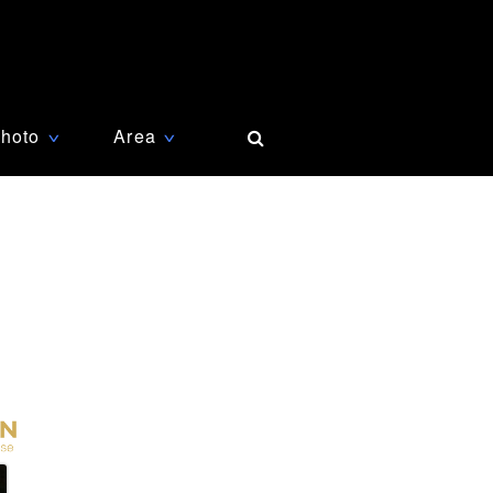
hoto
Area
∨
∨