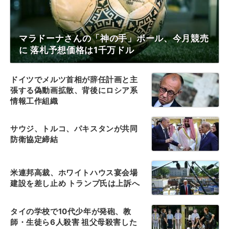
マラドーナさんの「神の手」ボール、今月競売
に 落札予想価格は1千万ドル
ドイツでメルツ首相が辞任計画と主
張する偽動画拡散、背後にロシア系
情報工作組織
サウジ、トルコ、パキスタンが共同
防衛協定締結
米連邦高裁、ホワイトハウス宴会場
建設を差し止め トランプ氏は上訴へ
タイの学校で10代少年が発砲、教
師・生徒ら6人殺害 祖父母殺害した