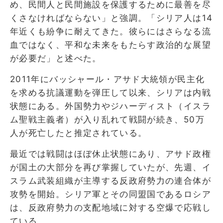
め、民間人と民間施設を保護するために最善を尽
くさなければならない」と強調。「シリア人は14
年近くも紛争に耐えてきた。彼らにはさらなる流
血ではなく、平和な未来をもたらす政治的な展望
が必要だ」と述べた。
2011年にバッシャール・アサド大統領が民主化
を求める抗議運動を弾圧して以来、シリアは内戦
状態にある。外国勢力やジハーディスト（イスラ
ム聖戦主義者）が入り乱れて戦闘が続き、50万
人が死亡したと推定されている。
最近では戦闘はほぼ休止状態にあり、アサド政権
が国土の大部分を再び掌握していたが、先週、イ
スラム武装組織が主導する反政府勢力の連合体が
攻勢を開始。シリア軍とその同盟国であるロシア
は、反政府勢力の支配地域に対する空爆で応戦し
ている。