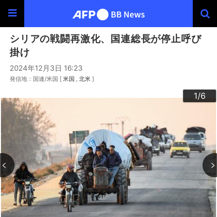
シリアの戦闘再激化、国連総長が停止呼び
掛け
2024年12月3日 16:23
発信地：国連/米国 [
米国
北米
]
3
4
6
2
5
1
/6
/6
/6
/6
/6
/6