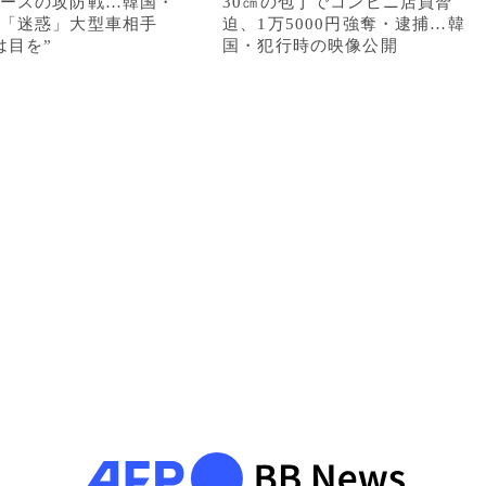
ースの攻防戦…韓国・
30㎝の包丁でコンビニ店員脅
「迷惑」大型車相手
迫、1万5000円強奪・逮捕…韓
は目を”
国・犯行時の映像公開