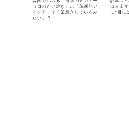
韓国でバズる「日本のミントチ
駐車スペ
ョコのたい焼き」…「革新的ア
はみ出す
イデア」？「歯磨きしているみ
に“目に
たい」？