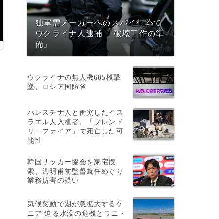
独軍需メーカーへのスパイ行為で
ウクライナ人逮捕 「破壊工作の準
備」
ウクライナの無人機605機撃
墜、ロシア国防省
パレスチナ人と衝突したイス
ラエル人入植者、「フレンド
リーファイア」で死亡した可
能性
韓国サッカー協会を家宅捜
索、洪明甫前監督就任めぐり
業務妨害の疑い
気候変動で湖が急拡大するケ
め
ニア 迫る水没の危機とワニ・