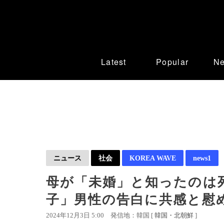
Latest
Popular
N
ニュース
社会
KOREA WAVE
news1
母が「未婚」と知ったのは
子」男性の告白に共感と慰
2024年12月3日 5:00
発信地：韓国 [
韓国・北朝鮮
]