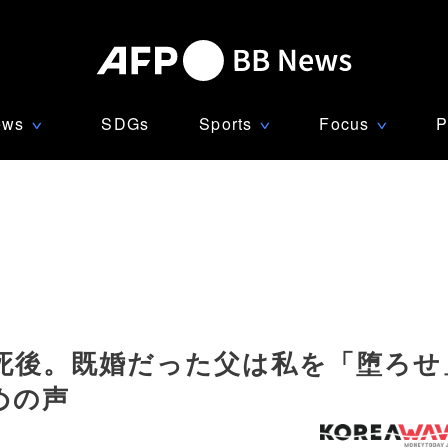
ews
SDGs
Sports
Focus
P
∨
∨
∨
死後。既婚だった父は私を「堕ろせ
めの声