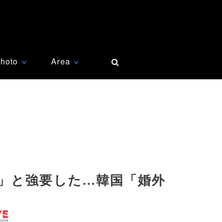
hoto
Area
∨
∨
」と強要した…韓国「婚外